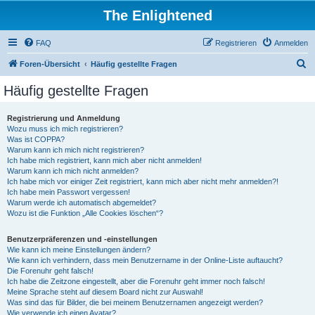
The Enlightened
FAQ
Registrieren
Anmelden
S
Foren-Übersicht
Häufig gestellte Fragen
u
Häufig gestellte Fragen
c
h
Registrierung und Anmeldung
Wozu muss ich mich registrieren?
e
Was ist COPPA?
Warum kann ich mich nicht registrieren?
Ich habe mich registriert, kann mich aber nicht anmelden!
Warum kann ich mich nicht anmelden?
Ich habe mich vor einiger Zeit registriert, kann mich aber nicht mehr anmelden?!
Ich habe mein Passwort vergessen!
Warum werde ich automatisch abgemeldet?
Wozu ist die Funktion „Alle Cookies löschen“?
Benutzerpräferenzen und -einstellungen
Wie kann ich meine Einstellungen ändern?
Wie kann ich verhindern, dass mein Benutzername in der Online-Liste auftaucht?
Die Forenuhr geht falsch!
Ich habe die Zeitzone eingestellt, aber die Forenuhr geht immer noch falsch!
Meine Sprache steht auf diesem Board nicht zur Auswahl!
Was sind das für Bilder, die bei meinem Benutzernamen angezeigt werden?
Wie verwende ich einen Avatar?