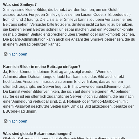
Was sind Smileys?
Smileys sind kleine Bilder, die benutzt werden können, um ein Gefühl
auszudrücken. Für jeden Smiley gibt es einen kurzen Code, z. B. bedeutet :)
fröhlich und :( traurig. Die Liste aller Smileys kannst du beim Verfassen eines
Beitrags sehen. Versuche bitte trotzdem, Smileys nicht zu häufig zu benutzen,
sie können einen Beitrag schnell unlesbar machen und ein Moderator könnte
deshalb deinen Beitrag entsprechend überarbeiten oder gar komplett löschen.
Die Board-Administration kann auch die Anzahl der Smileys begrenzen, die du
in einem Beitrag benutzen kannst.
Nach oben
Kann ich Bilder in meine Beiträge einfügen?
Ja, Bilder können in deinem Beitrag angezeigt werden. Wenn die
Administration Dateianhänge erlaubt hat, kannst du das Bild auch direkt
hochladen. Ansonsten musst du zu einem Bild verlinken, das auf einem
öffentlich zugänglichen Server liegt, z. B. http://www.domain.tld/mein-bild.gif.
Du kannst weder Bilder verlinken, die sich auf deinem eigenen PC befinden
(außer es ist ein öffentlich zugänglicher Server), noch zu Bildern, die nur nach
einer Anmeldung verfügbar sind, z. B. Hotmail- oder Yahoo-Mailboxen, mit
einem Passwort geschützte Seiten usw. Um das Bild anzuzeigen, benutze den
BBCode-Tag „[img]“.
Nach oben
Was sind globale Bekanntmachungen?
Globale Bekanntmachungen beinhalten wichtige Informationen, deshalb