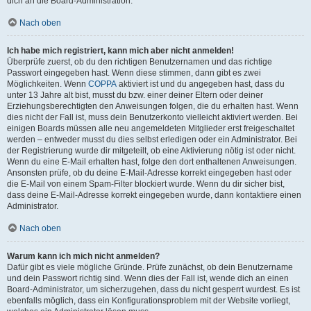
dich an die Board-Administration.
Nach oben
Ich habe mich registriert, kann mich aber nicht anmelden!
Überprüfe zuerst, ob du den richtigen Benutzernamen und das richtige
Passwort eingegeben hast. Wenn diese stimmen, dann gibt es zwei
Möglichkeiten. Wenn
COPPA
aktiviert ist und du angegeben hast, dass du
unter 13 Jahre alt bist, musst du bzw. einer deiner Eltern oder deiner
Erziehungsberechtigten den Anweisungen folgen, die du erhalten hast. Wenn
dies nicht der Fall ist, muss dein Benutzerkonto vielleicht aktiviert werden. Bei
einigen Boards müssen alle neu angemeldeten Mitglieder erst freigeschaltet
werden – entweder musst du dies selbst erledigen oder ein Administrator. Bei
der Registrierung wurde dir mitgeteilt, ob eine Aktivierung nötig ist oder nicht.
Wenn du eine E-Mail erhalten hast, folge den dort enthaltenen Anweisungen.
Ansonsten prüfe, ob du deine E-Mail-Adresse korrekt eingegeben hast oder
die E-Mail von einem Spam-Filter blockiert wurde. Wenn du dir sicher bist,
dass deine E-Mail-Adresse korrekt eingegeben wurde, dann kontaktiere einen
Administrator.
Nach oben
Warum kann ich mich nicht anmelden?
Dafür gibt es viele mögliche Gründe. Prüfe zunächst, ob dein Benutzername
und dein Passwort richtig sind. Wenn dies der Fall ist, wende dich an einen
Board-Administrator, um sicherzugehen, dass du nicht gesperrt wurdest. Es ist
ebenfalls möglich, dass ein Konfigurationsproblem mit der Website vorliegt,