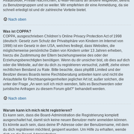
Avatarbilder, Private Nachrichten, E-Mail-Versand an andere Mitglieder, Beitritt
zu Benutzergruppen und so weiter. Wir empfehlen dir eine Anmeldung, da sie
schnell erledigt ist und dir zahlreiche Vorteile bietet.
Nach oben
Was ist COPPA?
COPPA, ausgeschrieben Children’s Online Privacy Protection Act of 1998
(deutsch: Gesetz zum Schutz der Privatsphäre von Kindern im Internet von
1998) ist ein Gesetz in den USA, welches festlegt, dass Websites, die
möglicherweise persönliche Daten von Kindern unter 13 Jahren erheben,
hierzu die Zustimmung der Eltern beziehungsweise des oder der
Erziehungsberechtigten benötigen. Wenn du dir unsicher bist, ob dies auf dich
oder die Website, auf der du dich zu registrieren versuchst, zutrifft, ziehe einen
rechtlichen Beistand zu Rate. Bitte beachte, dass phpBB Limited und der
Besitzer dieses Boards keine Rechtsberatung anbieten kann und nicht die
Anlaufstelle für Rechtsangelegenheiten jeglicher Art ist; außer solchen, die
unter der Frage „An wen soll ich mich wenden, falls es Beschwerden oder
juristische Anfragen zu diesem Forum gibt?“ behandelt werden.
Nach oben
Warum kann ich mich nicht registrieren?
Es kann sein, dass die Board-Administration die Registrierung komplett
ausgeschaltet hat, damit sich keine neuen Benutzer mehr anmelden können.
Es könnte auch sein, dass deine IP-Adresse oder der Benutzername, mit dem
du dich registrieren möchtest, gesperrt wurden. Um Hilfe zu erhalten, wende