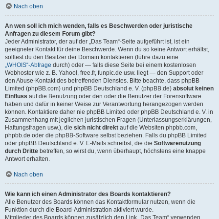
Nach oben
An wen soll ich mich wenden, falls es Beschwerden oder juristische
Anfragen zu diesem Forum gibt?
Jeder Administrator, der auf der „Das Team“-Seite aufgeführt ist, ist ein
geeigneter Kontakt für deine Beschwerde. Wenn du so keine Antwort erhältst,
solltest du den Besitzer der Domain kontaktieren (führe dazu eine
„WHOIS“-Abfrage
durch) oder — falls diese Seite bei einem kostenlosen
Webhoster wie z. B. Yahoo!, free.fr, funpic.de usw. liegt — den Support oder
den Abuse-Kontakt des betreffenden Dienstes. Bitte beachte, dass phpBB
Limited (phpBB.com) und phpBB Deutschland e. V. (phpBB.de)
absolut keinen
Einfluss
auf die Benutzung oder den oder die Benutzer der Forensoftware
haben und dafür in keiner Weise zur Verantwortung herangezogen werden
können. Kontaktiere daher nie phpBB Limited oder phpBB Deutschland e. V. in
Zusammenhang mit jeglichen juristischen Fragen (Unterlassungserklärungen,
Haftungsfragen usw.), die
sich nicht direkt
auf die Websiten phpbb.com,
phpbb.de oder die phpBB-Software selbst beziehen. Falls du phpBB Limited
oder phpBB Deutschland e. V. E-Mails schreibst, die die
Softwarenutzung
durch Dritte
betreffen, so wirst du, wenn überhaupt, höchstens eine knappe
Antwort erhalten.
Nach oben
Wie kann ich einen Administrator des Boards kontaktieren?
Alle Benutzer des Boards können das Kontaktformular nutzen, wenn die
Funktion durch die Board-Administration aktiviert wurde.
Mitglieder des Boards können zusätzlich den Link „Das Team“ verwenden.