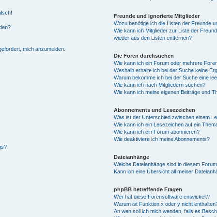
alsch!
Freunde und ignorierte Mitglieder
Wozu benötige ich die Listen der Freunde un
rden?
Wie kann ich Mitglieder zur Liste der Freund
wieder aus den Listen entfernen?
fgefordert, mich anzumelden.
Die Foren durchsuchen
Wie kann ich ein Forum oder mehrere For
Weshalb erhalte ich bei der Suche keine Er
Warum bekomme ich bei der Suche eine lee
Wie kann ich nach Mitgliedern suchen?
Wie kann ich meine eigenen Beiträge und T
Abonnements und Lesezeichen
Was ist der Unterschied zwischen einem L
Wie kann ich ein Lesezeichen auf ein Them
Wie kann ich ein Forum abonnieren?
Wie deaktiviere ich meine Abonnements?
gs?
Dateianhänge
Welche Dateianhänge sind in diesem Forum
Kann ich eine Übersicht all meiner Dateian
phpBB betreffende Fragen
Wer hat diese Forensoftware entwickelt?
Warum ist Funktion x oder y nicht enthalten
An wen soll ich mich wenden, falls es Besc