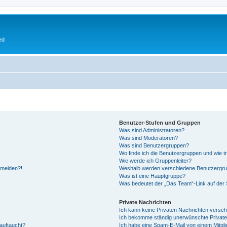
ed
Benutzer-Stufen und Gruppen
Was sind Administratoren?
Was sind Moderatoren?
Was sind Benutzergruppen?
Wo finde ich die Benutzergruppen und wie tr
Wie werde ich Gruppenleiter?
anmelden?!
Weshalb werden verschiedene Benutzergrupp
Was ist eine Hauptgruppe?
Was bedeutet der „Das Team“-Link auf der S
Private Nachrichten
Ich kann keine Privaten Nachrichten versch
Ich bekomme ständig unerwünschte Private
auftaucht?
Ich habe eine Spam-E-Mail von einem Mitgli