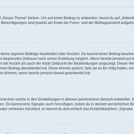
„Neues Thema“ klicken. Um auf einen Beitrag zu antworten, musst du auf „Antworte
e Berechtigungen sind jeweils am Ende der Foren- und der Beitragsansicht aufgeliste
r deine eigenen Beiträge bearbeiten oder löschen. Du kannst einen Beitrag bearbe
inen begrenzten Zeitraum nach seiner Erstellung möglich. Wenn bereits jemand auf de
 die Anzahl als auch der letzte Zeitpunkt der Bearbeitungen angezeigt. Dieser Hi
en Beitrag überarbeitet hat. Diese können jedoch, falls sie es für nötig halten, ei
hen können, wenn bereits jemand darauf geantwortet hat.
st eine solche in den Einstellungen in deinem persönlichen Bereich entwerfen. Na
eren. Du kannst eine Signatur auch hinzufügen, indem du in deinem persönlichen 
atur verfassen möchtest, so kannst du dort einfach das Kontrollkästchen „Signatu