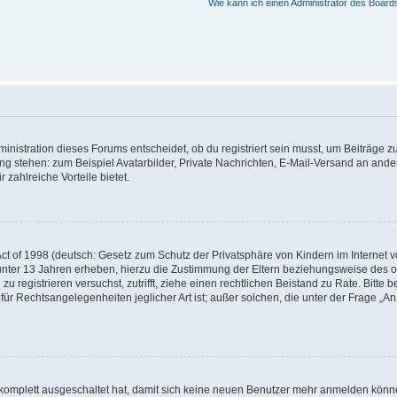
Wie kann ich einen Administrator des Board
istration dieses Forums entscheidet, ob du registriert sein musst, um Beiträge zu s
ung stehen: zum Beispiel Avatarbilder, Private Nachrichten, E-Mail-Versand an ander
 zahlreiche Vorteile bietet.
t of 1998 (deutsch: Gesetz zum Schutz der Privatsphäre von Kindern im Internet vo
unter 13 Jahren erheben, hierzu die Zustimmung der Eltern beziehungsweise des o
h zu registrieren versuchst, zutrifft, ziehe einen rechtlichen Beistand zu Rate. Bit
für Rechtsangelegenheiten jeglicher Art ist; außer solchen, die unter der Frage „
.
g komplett ausgeschaltet hat, damit sich keine neuen Benutzer mehr anmelden könn