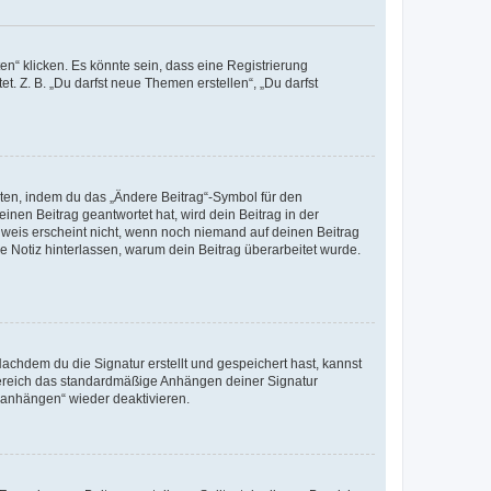
n“ klicken. Es könnte sein, dass eine Registrierung
t. Z. B. „Du darfst neue Themen erstellen“, „Du darfst
iten, indem du das „Ändere Beitrag“-Symbol für den
inen Beitrag geantwortet hat, wird dein Beitrag in der
nweis erscheint nicht, wenn noch niemand auf deinen Beitrag
ne Notiz hinterlassen, warum dein Beitrag überarbeitet wurde.
chdem du die Signatur erstellt und gespeichert hast, kannst
Bereich das standardmäßige Anhängen deiner Signatur
r anhängen“ wieder deaktivieren.