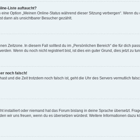
ine-Liste auftaucht?
n eine Option „Meinen Online-Status während dieser Sitzung verbergen“. Wenn du d
st dann als unsichtbarer Besucher gezählt.
en Zeitzone. In diesem Fall solltest du im „Persönlichen Bereich“ die für dich passe
den. Wenn du noch nicht registriert bist, ist dies ein guter Grund, dies jetzt zu tun
mer noch falsch!
t hast und die Zeit trotzdem noch falsch ist, geht die Uhr des Servers vermutlich fal
t installiert oder niemand hat das Forum bislang in deine Sprache übersetzt. Frag
, würden wir uns freuen, wenn du es übersetzen würdest. Weitere Informationen dazu