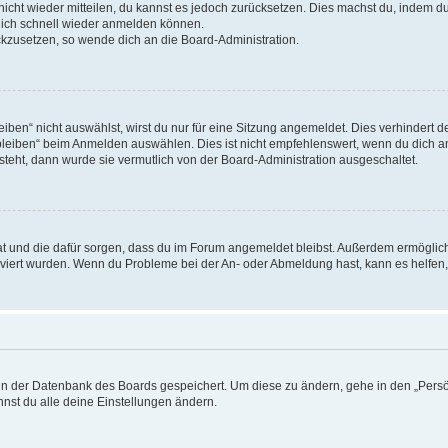
 nicht wieder mitteilen, du kannst es jedoch zurücksetzen. Dies machst du, indem 
 dich schnell wieder anmelden können.
ückzusetzen, so wende dich an die Board-Administration.
en“ nicht auswählst, wirst du nur für eine Sitzung angemeldet. Dies verhindert 
leiben“ beim Anmelden auswählen. Dies ist nicht empfehlenswert, wenn du dich an
 steht, dann wurde sie vermutlich von der Board-Administration ausgeschaltet.
 hat und die dafür sorgen, dass du im Forum angemeldet bleibst. Außerdem ermögli
tiviert wurden. Wenn du Probleme bei der An- oder Abmeldung hast, kann es helfen
n in der Datenbank des Boards gespeichert. Um diese zu ändern, gehe in den „Persö
nst du alle deine Einstellungen ändern.