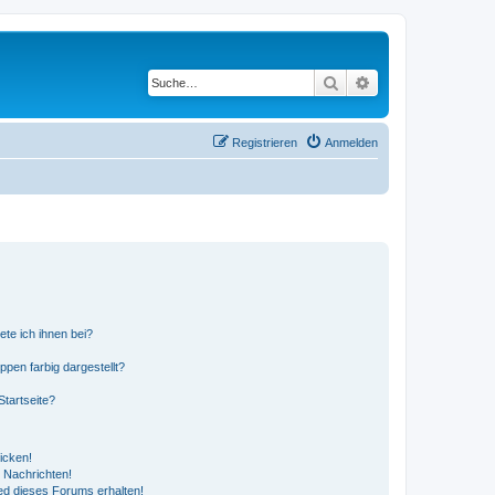
Suche
Erweiterte Suche
Registrieren
Anmelden
ete ich ihnen bei?
en farbig dargestellt?
tartseite?
icken!
 Nachrichten!
ed dieses Forums erhalten!