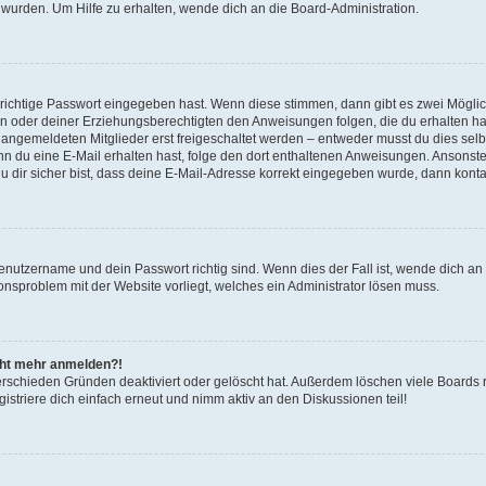
 wurden. Um Hilfe zu erhalten, wende dich an die Board-Administration.
 richtige Passwort eingegeben hast. Wenn diese stimmen, dann gibt es zwei Mögl
tern oder deiner Erziehungsberechtigten den Anweisungen folgen, die du erhalten ha
u angemeldeten Mitglieder erst freigeschaltet werden – entweder musst du dies selbs
. Wenn du eine E-Mail erhalten hast, folge den dort enthaltenen Anweisungen. Ansons
 dir sicher bist, dass deine E-Mail-Adresse korrekt eingegeben wurde, dann kontak
Benutzername und dein Passwort richtig sind. Wenn dies der Fall ist, wende dich a
ionsproblem mit der Website vorliegt, welches ein Administrator lösen muss.
icht mehr anmelden?!
erschieden Gründen deaktiviert oder gelöscht hat. Außerdem löschen viele Boards r
triere dich einfach erneut und nimm aktiv an den Diskussionen teil!