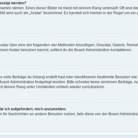
gezeigt werden?
amen stehen. Eines dieser Bilder ist meist mit deinem Rang verknüpft: Oft sind di
ld wird auch als „Avatar“ bezeichnet. Es handelt sich hierbei in der Regel um ein
 Avatar über eine der folgenden vier Methoden hinzufügen: Gravatar, Galerie, Rem
en Avatar benutzen kannst, solltest du die Board-Administration kontaktieren.
viele Beiträge du bislang erstellt hast oder identifizieren bestimmte Benutzer w
 Board-Administration festgelegt wurden. Bitte schreibe keine sinnlosen Beiträge
wird deinen Rang unter Umständen einfach wieder zurücksetzen.
rde ich aufgefordert, mich anzumelden.
ion für Nachrichten an andere Benutzer nutzen, falls diese von der Board-Administ