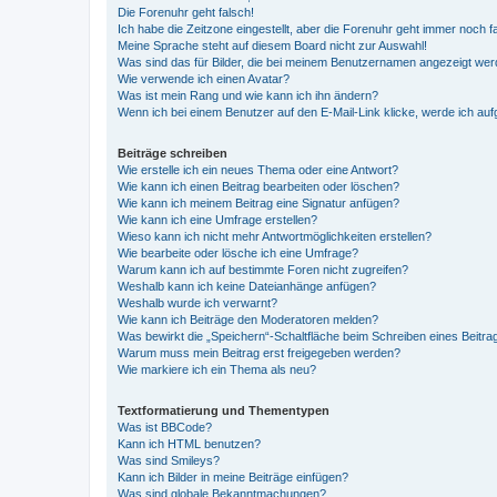
Die Forenuhr geht falsch!
Ich habe die Zeitzone eingestellt, aber die Forenuhr geht immer noch f
Meine Sprache steht auf diesem Board nicht zur Auswahl!
Was sind das für Bilder, die bei meinem Benutzernamen angezeigt we
Wie verwende ich einen Avatar?
Was ist mein Rang und wie kann ich ihn ändern?
Wenn ich bei einem Benutzer auf den E-Mail-Link klicke, werde ich au
Beiträge schreiben
Wie erstelle ich ein neues Thema oder eine Antwort?
Wie kann ich einen Beitrag bearbeiten oder löschen?
Wie kann ich meinem Beitrag eine Signatur anfügen?
Wie kann ich eine Umfrage erstellen?
Wieso kann ich nicht mehr Antwortmöglichkeiten erstellen?
Wie bearbeite oder lösche ich eine Umfrage?
Warum kann ich auf bestimmte Foren nicht zugreifen?
Weshalb kann ich keine Dateianhänge anfügen?
Weshalb wurde ich verwarnt?
Wie kann ich Beiträge den Moderatoren melden?
Was bewirkt die „Speichern“-Schaltfläche beim Schreiben eines Beitra
Warum muss mein Beitrag erst freigegeben werden?
Wie markiere ich ein Thema als neu?
Textformatierung und Thementypen
Was ist BBCode?
Kann ich HTML benutzen?
Was sind Smileys?
Kann ich Bilder in meine Beiträge einfügen?
Was sind globale Bekanntmachungen?