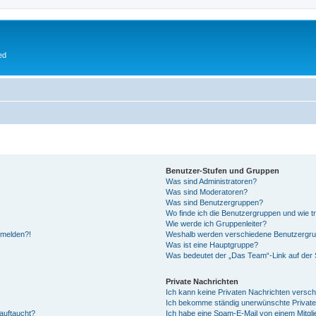
ed
Benutzer-Stufen und Gruppen
Was sind Administratoren?
Was sind Moderatoren?
Was sind Benutzergruppen?
Wo finde ich die Benutzergruppen und wie tr
Wie werde ich Gruppenleiter?
anmelden?!
Weshalb werden verschiedene Benutzergrupp
Was ist eine Hauptgruppe?
Was bedeutet der „Das Team“-Link auf der S
Private Nachrichten
Ich kann keine Privaten Nachrichten versch
Ich bekomme ständig unerwünschte Private
auftaucht?
Ich habe eine Spam-E-Mail von einem Mitgli