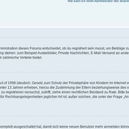
Wie kann ich einen Administrator des Board
istration dieses Forums entscheidet, ob du registriert sein musst, um Beiträge zu s
ung stehen: zum Beispiel Avatarbilder, Private Nachrichten, E-Mail-Versand an ander
 zahlreiche Vorteile bietet.
t of 1998 (deutsch: Gesetz zum Schutz der Privatsphäre von Kindern im Internet vo
unter 13 Jahren erheben, hierzu die Zustimmung der Eltern beziehungsweise des o
h zu registrieren versuchst, zutrifft, ziehe einen rechtlichen Beistand zu Rate. Bit
für Rechtsangelegenheiten jeglicher Art ist; außer solchen, die unter der Frage „
.
g komplett ausgeschaltet hat, damit sich keine neuen Benutzer mehr anmelden könn