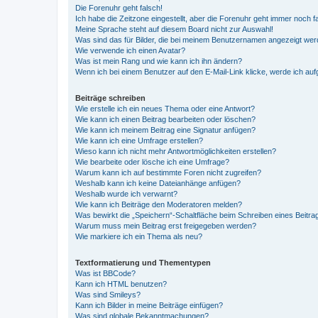
Die Forenuhr geht falsch!
Ich habe die Zeitzone eingestellt, aber die Forenuhr geht immer noch f
Meine Sprache steht auf diesem Board nicht zur Auswahl!
Was sind das für Bilder, die bei meinem Benutzernamen angezeigt we
Wie verwende ich einen Avatar?
Was ist mein Rang und wie kann ich ihn ändern?
Wenn ich bei einem Benutzer auf den E-Mail-Link klicke, werde ich au
Beiträge schreiben
Wie erstelle ich ein neues Thema oder eine Antwort?
Wie kann ich einen Beitrag bearbeiten oder löschen?
Wie kann ich meinem Beitrag eine Signatur anfügen?
Wie kann ich eine Umfrage erstellen?
Wieso kann ich nicht mehr Antwortmöglichkeiten erstellen?
Wie bearbeite oder lösche ich eine Umfrage?
Warum kann ich auf bestimmte Foren nicht zugreifen?
Weshalb kann ich keine Dateianhänge anfügen?
Weshalb wurde ich verwarnt?
Wie kann ich Beiträge den Moderatoren melden?
Was bewirkt die „Speichern“-Schaltfläche beim Schreiben eines Beitra
Warum muss mein Beitrag erst freigegeben werden?
Wie markiere ich ein Thema als neu?
Textformatierung und Thementypen
Was ist BBCode?
Kann ich HTML benutzen?
Was sind Smileys?
Kann ich Bilder in meine Beiträge einfügen?
Was sind globale Bekanntmachungen?