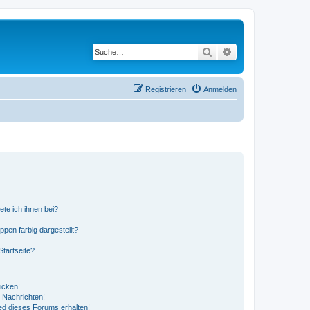
Suche
Erweiterte Suche
Registrieren
Anmelden
ete ich ihnen bei?
en farbig dargestellt?
tartseite?
icken!
 Nachrichten!
ed dieses Forums erhalten!