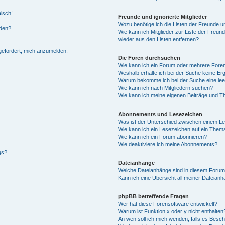
alsch!
Freunde und ignorierte Mitglieder
Wozu benötige ich die Listen der Freunde un
rden?
Wie kann ich Mitglieder zur Liste der Freund
wieder aus den Listen entfernen?
fgefordert, mich anzumelden.
Die Foren durchsuchen
Wie kann ich ein Forum oder mehrere For
Weshalb erhalte ich bei der Suche keine Er
Warum bekomme ich bei der Suche eine lee
Wie kann ich nach Mitgliedern suchen?
Wie kann ich meine eigenen Beiträge und T
Abonnements und Lesezeichen
Was ist der Unterschied zwischen einem L
Wie kann ich ein Lesezeichen auf ein Them
Wie kann ich ein Forum abonnieren?
Wie deaktiviere ich meine Abonnements?
gs?
Dateianhänge
Welche Dateianhänge sind in diesem Forum
Kann ich eine Übersicht all meiner Dateian
phpBB betreffende Fragen
Wer hat diese Forensoftware entwickelt?
Warum ist Funktion x oder y nicht enthalten
An wen soll ich mich wenden, falls es Besc