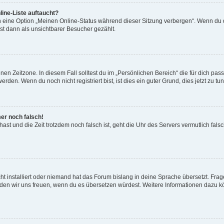
ine-Liste auftaucht?
n eine Option „Meinen Online-Status während dieser Sitzung verbergen“. Wenn du d
st dann als unsichtbarer Besucher gezählt.
en Zeitzone. In diesem Fall solltest du im „Persönlichen Bereich“ die für dich passe
den. Wenn du noch nicht registriert bist, ist dies ein guter Grund, dies jetzt zu tun
mer noch falsch!
t hast und die Zeit trotzdem noch falsch ist, geht die Uhr des Servers vermutlich fal
t installiert oder niemand hat das Forum bislang in deine Sprache übersetzt. Frag
, würden wir uns freuen, wenn du es übersetzen würdest. Weitere Informationen dazu