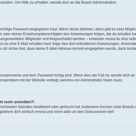
 wurden. Um Hilfe zu erhalten, wende dich an die Board-Administration.
 richtige Passwort eingegeben hast. Wenn diese stimmen, dann gibt es zwei Mögl
tern oder deiner Erziehungsberechtigten den Anweisungen folgen, die du erhalten ha
u angemeldeten Mitglieder erst freigeschaltet werden – entweder musst du dies selbs
. Wenn du eine E-Mail erhalten hast, folge den dort enthaltenen Anweisungen. Ansons
 dir sicher bist, dass deine E-Mail-Adresse korrekt eingegeben wurde, dann kontak
Benutzername und dein Passwort richtig sind. Wenn dies der Fall ist, wende dich a
ionsproblem mit der Website vorliegt, welches ein Administrator lösen muss.
icht mehr anmelden?!
erschieden Gründen deaktiviert oder gelöscht hat. Außerdem löschen viele Boards r
triere dich einfach erneut und nimm aktiv an den Diskussionen teil!