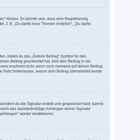
n“ klicken. Es könnte sein, dass eine Registrierung
t. Z. B. „Du darfst neue Themen erstellen“, „Du darfst
iten, indem du das „Ändere Beitrag“-Symbol für den
inen Beitrag geantwortet hat, wird dein Beitrag in der
nweis erscheint nicht, wenn noch niemand auf deinen Beitrag
ne Notiz hinterlassen, warum dein Beitrag überarbeitet wurde.
chdem du die Signatur erstellt und gespeichert hast, kannst
Bereich das standardmäßige Anhängen deiner Signatur
r anhängen“ wieder deaktivieren.