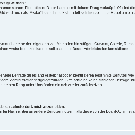
gezeigt werden?
amen stehen. Eines dieser Bilder ist meist mit deinem Rang verknüpft: Oft sind di
ld wird auch als „Avatar“ bezeichnet. Es handelt sich hierbei in der Regel um ein
 Avatar über eine der folgenden vier Methoden hinzufügen: Gravatar, Galerie, Rem
en Avatar benutzen kannst, solltest du die Board-Administration kontaktieren.
viele Beiträge du bislang erstellt hast oder identifizieren bestimmte Benutzer w
 Board-Administration festgelegt wurden. Bitte schreibe keine sinnlosen Beiträge
wird deinen Rang unter Umständen einfach wieder zurücksetzen.
rde ich aufgefordert, mich anzumelden.
ion für Nachrichten an andere Benutzer nutzen, falls diese von der Board-Administ