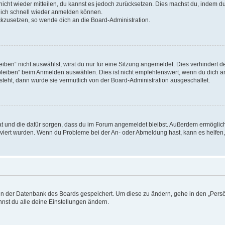
 nicht wieder mitteilen, du kannst es jedoch zurücksetzen. Dies machst du, indem 
 dich schnell wieder anmelden können.
ückzusetzen, so wende dich an die Board-Administration.
en“ nicht auswählst, wirst du nur für eine Sitzung angemeldet. Dies verhindert 
leiben“ beim Anmelden auswählen. Dies ist nicht empfehlenswert, wenn du dich an
 steht, dann wurde sie vermutlich von der Board-Administration ausgeschaltet.
 hat und die dafür sorgen, dass du im Forum angemeldet bleibst. Außerdem ermögli
tiviert wurden. Wenn du Probleme bei der An- oder Abmeldung hast, kann es helfen
n in der Datenbank des Boards gespeichert. Um diese zu ändern, gehe in den „Persö
nst du alle deine Einstellungen ändern.