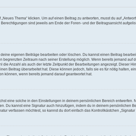
„Neues Thema“ klicken. Um auf einen Beitrag zu antworten, musst du auf „Antworte
e Berechtigungen sind jeweils am Ende der Foren- und der Beitragsansicht aufgeliste
r deine eigenen Beiträge bearbeiten oder löschen. Du kannst einen Beitrag bearbe
inen begrenzten Zeitraum nach seiner Erstellung möglich. Wenn bereits jemand auf de
 die Anzahl als auch der letzte Zeitpunkt der Bearbeitungen angezeigt. Dieser Hi
en Beitrag überarbeitet hat. Diese können jedoch, falls sie es für nötig halten, ei
hen können, wenn bereits jemand darauf geantwortet hat.
st eine solche in den Einstellungen in deinem persönlichen Bereich entwerfen. Na
eren. Du kannst eine Signatur auch hinzufügen, indem du in deinem persönlichen 
atur verfassen möchtest, so kannst du dort einfach das Kontrollkästchen „Signatu