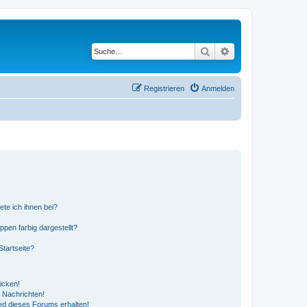
Suche
Erweiterte Suche
Registrieren
Anmelden
ete ich ihnen bei?
en farbig dargestellt?
tartseite?
icken!
 Nachrichten!
ed dieses Forums erhalten!