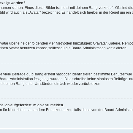
gezeigt werden?
amen stehen. Eines dieser Bilder ist meist mit deinem Rang verknüpft: Oft sind di
ld wird auch als „Avatar“ bezeichnet. Es handelt sich hierbei in der Regel um ein
 Avatar über eine der folgenden vier Methoden hinzufügen: Gravatar, Galerie, Rem
en Avatar benutzen kannst, solltest du die Board-Administration kontaktieren.
viele Beiträge du bislang erstellt hast oder identifizieren bestimmte Benutzer w
 Board-Administration festgelegt wurden. Bitte schreibe keine sinnlosen Beiträge
wird deinen Rang unter Umständen einfach wieder zurücksetzen.
rde ich aufgefordert, mich anzumelden.
ion für Nachrichten an andere Benutzer nutzen, falls diese von der Board-Administ