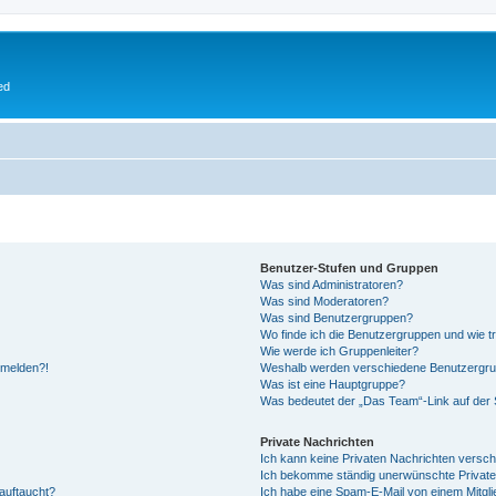
ed
Benutzer-Stufen und Gruppen
Was sind Administratoren?
Was sind Moderatoren?
Was sind Benutzergruppen?
Wo finde ich die Benutzergruppen und wie tr
Wie werde ich Gruppenleiter?
anmelden?!
Weshalb werden verschiedene Benutzergrupp
Was ist eine Hauptgruppe?
Was bedeutet der „Das Team“-Link auf der S
Private Nachrichten
Ich kann keine Privaten Nachrichten versch
Ich bekomme ständig unerwünschte Private
auftaucht?
Ich habe eine Spam-E-Mail von einem Mitgli