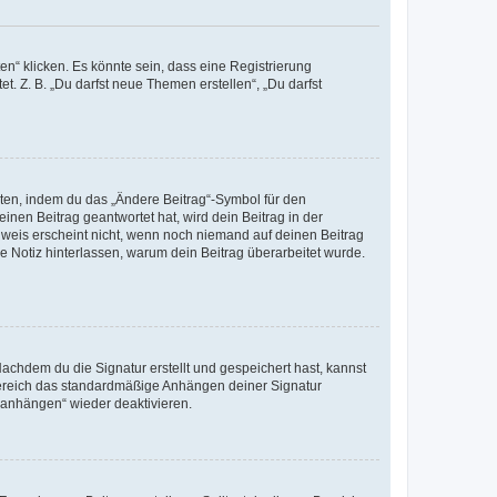
n“ klicken. Es könnte sein, dass eine Registrierung
t. Z. B. „Du darfst neue Themen erstellen“, „Du darfst
iten, indem du das „Ändere Beitrag“-Symbol für den
inen Beitrag geantwortet hat, wird dein Beitrag in der
nweis erscheint nicht, wenn noch niemand auf deinen Beitrag
ne Notiz hinterlassen, warum dein Beitrag überarbeitet wurde.
chdem du die Signatur erstellt und gespeichert hast, kannst
Bereich das standardmäßige Anhängen deiner Signatur
r anhängen“ wieder deaktivieren.