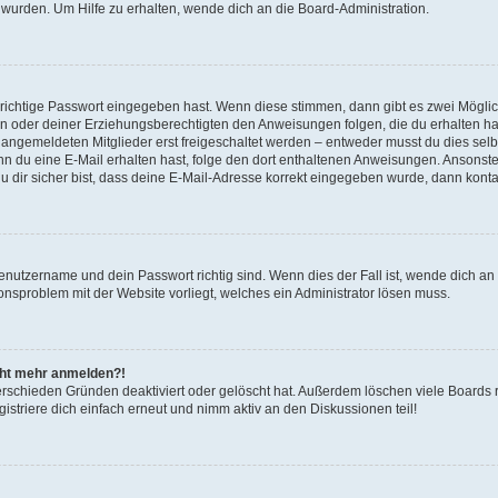
 wurden. Um Hilfe zu erhalten, wende dich an die Board-Administration.
 richtige Passwort eingegeben hast. Wenn diese stimmen, dann gibt es zwei Mögl
tern oder deiner Erziehungsberechtigten den Anweisungen folgen, die du erhalten ha
u angemeldeten Mitglieder erst freigeschaltet werden – entweder musst du dies selbs
. Wenn du eine E-Mail erhalten hast, folge den dort enthaltenen Anweisungen. Ansons
 dir sicher bist, dass deine E-Mail-Adresse korrekt eingegeben wurde, dann kontak
Benutzername und dein Passwort richtig sind. Wenn dies der Fall ist, wende dich a
ionsproblem mit der Website vorliegt, welches ein Administrator lösen muss.
icht mehr anmelden?!
erschieden Gründen deaktiviert oder gelöscht hat. Außerdem löschen viele Boards r
triere dich einfach erneut und nimm aktiv an den Diskussionen teil!