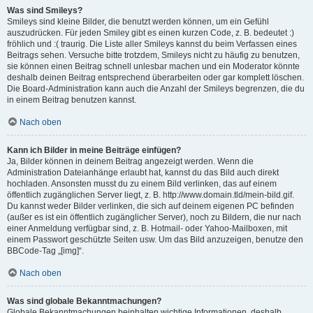
Was sind Smileys?
Smileys sind kleine Bilder, die benutzt werden können, um ein Gefühl
auszudrücken. Für jeden Smiley gibt es einen kurzen Code, z. B. bedeutet :)
fröhlich und :( traurig. Die Liste aller Smileys kannst du beim Verfassen eines
Beitrags sehen. Versuche bitte trotzdem, Smileys nicht zu häufig zu benutzen,
sie können einen Beitrag schnell unlesbar machen und ein Moderator könnte
deshalb deinen Beitrag entsprechend überarbeiten oder gar komplett löschen.
Die Board-Administration kann auch die Anzahl der Smileys begrenzen, die du
in einem Beitrag benutzen kannst.
Nach oben
Kann ich Bilder in meine Beiträge einfügen?
Ja, Bilder können in deinem Beitrag angezeigt werden. Wenn die
Administration Dateianhänge erlaubt hat, kannst du das Bild auch direkt
hochladen. Ansonsten musst du zu einem Bild verlinken, das auf einem
öffentlich zugänglichen Server liegt, z. B. http://www.domain.tld/mein-bild.gif.
Du kannst weder Bilder verlinken, die sich auf deinem eigenen PC befinden
(außer es ist ein öffentlich zugänglicher Server), noch zu Bildern, die nur nach
einer Anmeldung verfügbar sind, z. B. Hotmail- oder Yahoo-Mailboxen, mit
einem Passwort geschützte Seiten usw. Um das Bild anzuzeigen, benutze den
BBCode-Tag „[img]“.
Nach oben
Was sind globale Bekanntmachungen?
Globale Bekanntmachungen beinhalten wichtige Informationen, deshalb