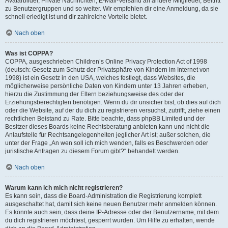
Avatarbilder, Private Nachrichten, E-Mail-Versand an andere Mitglieder, Beitritt
zu Benutzergruppen und so weiter. Wir empfehlen dir eine Anmeldung, da sie
schnell erledigt ist und dir zahlreiche Vorteile bietet.
Nach oben
Was ist COPPA?
COPPA, ausgeschrieben Children’s Online Privacy Protection Act of 1998
(deutsch: Gesetz zum Schutz der Privatsphäre von Kindern im Internet von
1998) ist ein Gesetz in den USA, welches festlegt, dass Websites, die
möglicherweise persönliche Daten von Kindern unter 13 Jahren erheben,
hierzu die Zustimmung der Eltern beziehungsweise des oder der
Erziehungsberechtigten benötigen. Wenn du dir unsicher bist, ob dies auf dich
oder die Website, auf der du dich zu registrieren versuchst, zutrifft, ziehe einen
rechtlichen Beistand zu Rate. Bitte beachte, dass phpBB Limited und der
Besitzer dieses Boards keine Rechtsberatung anbieten kann und nicht die
Anlaufstelle für Rechtsangelegenheiten jeglicher Art ist; außer solchen, die
unter der Frage „An wen soll ich mich wenden, falls es Beschwerden oder
juristische Anfragen zu diesem Forum gibt?“ behandelt werden.
Nach oben
Warum kann ich mich nicht registrieren?
Es kann sein, dass die Board-Administration die Registrierung komplett
ausgeschaltet hat, damit sich keine neuen Benutzer mehr anmelden können.
Es könnte auch sein, dass deine IP-Adresse oder der Benutzername, mit dem
du dich registrieren möchtest, gesperrt wurden. Um Hilfe zu erhalten, wende