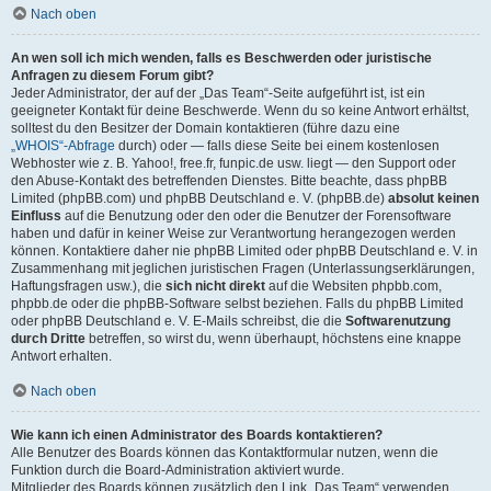
Nach oben
An wen soll ich mich wenden, falls es Beschwerden oder juristische
Anfragen zu diesem Forum gibt?
Jeder Administrator, der auf der „Das Team“-Seite aufgeführt ist, ist ein
geeigneter Kontakt für deine Beschwerde. Wenn du so keine Antwort erhältst,
solltest du den Besitzer der Domain kontaktieren (führe dazu eine
„WHOIS“-Abfrage
durch) oder — falls diese Seite bei einem kostenlosen
Webhoster wie z. B. Yahoo!, free.fr, funpic.de usw. liegt — den Support oder
den Abuse-Kontakt des betreffenden Dienstes. Bitte beachte, dass phpBB
Limited (phpBB.com) und phpBB Deutschland e. V. (phpBB.de)
absolut keinen
Einfluss
auf die Benutzung oder den oder die Benutzer der Forensoftware
haben und dafür in keiner Weise zur Verantwortung herangezogen werden
können. Kontaktiere daher nie phpBB Limited oder phpBB Deutschland e. V. in
Zusammenhang mit jeglichen juristischen Fragen (Unterlassungserklärungen,
Haftungsfragen usw.), die
sich nicht direkt
auf die Websiten phpbb.com,
phpbb.de oder die phpBB-Software selbst beziehen. Falls du phpBB Limited
oder phpBB Deutschland e. V. E-Mails schreibst, die die
Softwarenutzung
durch Dritte
betreffen, so wirst du, wenn überhaupt, höchstens eine knappe
Antwort erhalten.
Nach oben
Wie kann ich einen Administrator des Boards kontaktieren?
Alle Benutzer des Boards können das Kontaktformular nutzen, wenn die
Funktion durch die Board-Administration aktiviert wurde.
Mitglieder des Boards können zusätzlich den Link „Das Team“ verwenden.