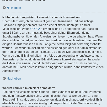
dich an die Board-Administration.
Nach oben
Ich habe mich registriert, kann mich aber nicht anmelden!
Überprüfe zuerst, ob du den richtigen Benutzernamen und das richtige
Passwort eingegeben hast. Wenn diese stimmen, dann gibt es zwei
Möglichkeiten. Wenn
COPPA
aktiviert ist und du angegeben hast, dass du
unter 13 Jahre alt bist, musst du bzw. einer deiner Eltern oder deiner
Erziehungsberechtigten den Anweisungen folgen, die du erhalten hast. Wenn
dies nicht der Fall ist, muss dein Benutzerkonto vielleicht aktiviert werden. Bei
einigen Boards müssen alle neu angemeldeten Mitglieder erst freigeschaltet
werden – entweder musst du dies selbst erledigen oder ein Administrator. Bei
der Registrierung wurde dir mitgeteilt, ob eine Aktivierung nötig ist oder nicht.
Wenn du eine E-Mail erhalten hast, folge den dort enthaltenen Anweisungen.
Ansonsten prüfe, ob du deine E-Mail-Adresse korrekt eingegeben hast oder
die E-Mail von einem Spam-Filter blockiert wurde. Wenn du dir sicher bist,
dass deine E-Mail-Adresse korrekt eingegeben wurde, dann kontaktiere einen
Administrator.
Nach oben
Warum kann ich mich nicht anmelden?
Dafür gibt es viele mögliche Gründe. Prüfe zunächst, ob dein Benutzername
und dein Passwort richtig sind. Wenn dies der Fall ist, wende dich an einen
Board-Administrator, um sicherzugehen, dass du nicht gesperrt wurdest. Es ist
ebenfalls möglich, dass ein Konfigurationsproblem mit der Website vorliegt,