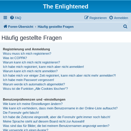
The Enlightened
FAQ
Registrieren
Anmelden
S
Foren-Übersicht
Häufig gestellte Fragen
u
Häufig gestellte Fragen
c
h
Registrierung und Anmeldung
Wozu muss ich mich registrieren?
e
Was ist COPPA?
Warum kann ich mich nicht registrieren?
Ich habe mich registriert, kann mich aber nicht anmelden!
Warum kann ich mich nicht anmelden?
Ich habe mich vor einiger Zeit registriert, kann mich aber nicht mehr anmelden?!
Ich habe mein Passwort vergessen!
Warum werde ich automatisch abgemeldet?
Wozu ist die Funktion „Alle Cookies löschen“?
Benutzerpräferenzen und -einstellungen
Wie kann ich meine Einstellungen ändern?
Wie kann ich verhindern, dass mein Benutzername in der Online-Liste auftaucht?
Die Forenuhr geht falsch!
Ich habe die Zeitzone eingestellt, aber die Forenuhr geht immer noch falsch!
Meine Sprache steht auf diesem Board nicht zur Auswahl!
Was sind das für Bilder, die bei meinem Benutzernamen angezeigt werden?
Wie verwende ich einen Avatar?