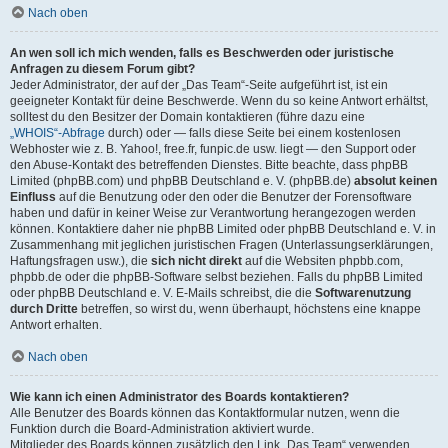
Nach oben
An wen soll ich mich wenden, falls es Beschwerden oder juristische
Anfragen zu diesem Forum gibt?
Jeder Administrator, der auf der „Das Team“-Seite aufgeführt ist, ist ein
geeigneter Kontakt für deine Beschwerde. Wenn du so keine Antwort erhältst,
solltest du den Besitzer der Domain kontaktieren (führe dazu eine
„WHOIS“-Abfrage
durch) oder — falls diese Seite bei einem kostenlosen
Webhoster wie z. B. Yahoo!, free.fr, funpic.de usw. liegt — den Support oder
den Abuse-Kontakt des betreffenden Dienstes. Bitte beachte, dass phpBB
Limited (phpBB.com) und phpBB Deutschland e. V. (phpBB.de)
absolut keinen
Einfluss
auf die Benutzung oder den oder die Benutzer der Forensoftware
haben und dafür in keiner Weise zur Verantwortung herangezogen werden
können. Kontaktiere daher nie phpBB Limited oder phpBB Deutschland e. V. in
Zusammenhang mit jeglichen juristischen Fragen (Unterlassungserklärungen,
Haftungsfragen usw.), die
sich nicht direkt
auf die Websiten phpbb.com,
phpbb.de oder die phpBB-Software selbst beziehen. Falls du phpBB Limited
oder phpBB Deutschland e. V. E-Mails schreibst, die die
Softwarenutzung
durch Dritte
betreffen, so wirst du, wenn überhaupt, höchstens eine knappe
Antwort erhalten.
Nach oben
Wie kann ich einen Administrator des Boards kontaktieren?
Alle Benutzer des Boards können das Kontaktformular nutzen, wenn die
Funktion durch die Board-Administration aktiviert wurde.
Mitglieder des Boards können zusätzlich den Link „Das Team“ verwenden.