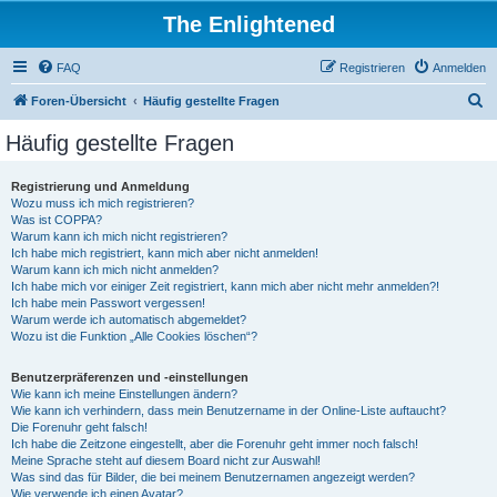
The Enlightened
FAQ
Registrieren
Anmelden
S
Foren-Übersicht
Häufig gestellte Fragen
u
Häufig gestellte Fragen
c
h
Registrierung und Anmeldung
Wozu muss ich mich registrieren?
e
Was ist COPPA?
Warum kann ich mich nicht registrieren?
Ich habe mich registriert, kann mich aber nicht anmelden!
Warum kann ich mich nicht anmelden?
Ich habe mich vor einiger Zeit registriert, kann mich aber nicht mehr anmelden?!
Ich habe mein Passwort vergessen!
Warum werde ich automatisch abgemeldet?
Wozu ist die Funktion „Alle Cookies löschen“?
Benutzerpräferenzen und -einstellungen
Wie kann ich meine Einstellungen ändern?
Wie kann ich verhindern, dass mein Benutzername in der Online-Liste auftaucht?
Die Forenuhr geht falsch!
Ich habe die Zeitzone eingestellt, aber die Forenuhr geht immer noch falsch!
Meine Sprache steht auf diesem Board nicht zur Auswahl!
Was sind das für Bilder, die bei meinem Benutzernamen angezeigt werden?
Wie verwende ich einen Avatar?