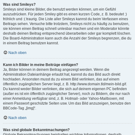
Was sind Smileys?
Smileys sind kleine Bilder, die benutzt werden können, um ein Gefühl
auszudrücken. Für jeden Smiley gibt es einen kurzen Code, z. B. bedeutet :)
fröhlich und :( traurig. Die Liste aller Smileys kannst du beim Verfassen eines
Beitrags sehen. Versuche bitte trotzdem, Smileys nicht zu häufig zu benutzen,
sie können einen Beitrag schnell unlesbar machen und ein Moderator könnte
deshalb deinen Beitrag entsprechend überarbeiten oder gar komplett löschen.
Die Board-Administration kann auch die Anzahl der Smileys begrenzen, die du
in einem Beitrag benutzen kannst.
Nach oben
Kann ich Bilder in meine Beiträge einfügen?
Ja, Bilder können in deinem Beitrag angezeigt werden. Wenn die
Administration Dateianhänge erlaubt hat, kannst du das Bild auch direkt
hochladen. Ansonsten musst du zu einem Bild verlinken, das auf einem
öffentlich zugänglichen Server liegt, z. B. http://www.domain.tld/mein-bild.gif.
Du kannst weder Bilder verlinken, die sich auf deinem eigenen PC befinden
(außer es ist ein öffentlich zugänglicher Server), noch zu Bildern, die nur nach
einer Anmeldung verfügbar sind, z. B. Hotmail- oder Yahoo-Mailboxen, mit
einem Passwort geschützte Seiten usw. Um das Bild anzuzeigen, benutze den
BBCode-Tag „[img]“.
Nach oben
Was sind globale Bekanntmachungen?
Globale Bekanntmachungen beinhalten wichtige Informationen, deshalb