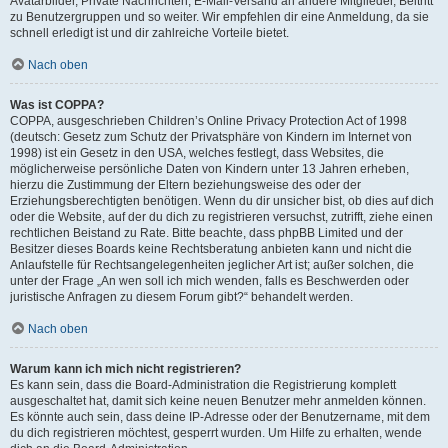
Avatarbilder, Private Nachrichten, E-Mail-Versand an andere Mitglieder, Beitritt
zu Benutzergruppen und so weiter. Wir empfehlen dir eine Anmeldung, da sie
schnell erledigt ist und dir zahlreiche Vorteile bietet.
Nach oben
Was ist COPPA?
COPPA, ausgeschrieben Children’s Online Privacy Protection Act of 1998
(deutsch: Gesetz zum Schutz der Privatsphäre von Kindern im Internet von
1998) ist ein Gesetz in den USA, welches festlegt, dass Websites, die
möglicherweise persönliche Daten von Kindern unter 13 Jahren erheben,
hierzu die Zustimmung der Eltern beziehungsweise des oder der
Erziehungsberechtigten benötigen. Wenn du dir unsicher bist, ob dies auf dich
oder die Website, auf der du dich zu registrieren versuchst, zutrifft, ziehe einen
rechtlichen Beistand zu Rate. Bitte beachte, dass phpBB Limited und der
Besitzer dieses Boards keine Rechtsberatung anbieten kann und nicht die
Anlaufstelle für Rechtsangelegenheiten jeglicher Art ist; außer solchen, die
unter der Frage „An wen soll ich mich wenden, falls es Beschwerden oder
juristische Anfragen zu diesem Forum gibt?“ behandelt werden.
Nach oben
Warum kann ich mich nicht registrieren?
Es kann sein, dass die Board-Administration die Registrierung komplett
ausgeschaltet hat, damit sich keine neuen Benutzer mehr anmelden können.
Es könnte auch sein, dass deine IP-Adresse oder der Benutzername, mit dem
du dich registrieren möchtest, gesperrt wurden. Um Hilfe zu erhalten, wende