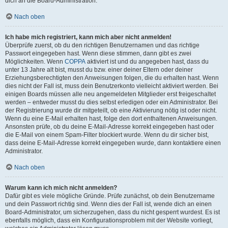
dich an die Board-Administration.
Nach oben
Ich habe mich registriert, kann mich aber nicht anmelden!
Überprüfe zuerst, ob du den richtigen Benutzernamen und das richtige
Passwort eingegeben hast. Wenn diese stimmen, dann gibt es zwei
Möglichkeiten. Wenn
COPPA
aktiviert ist und du angegeben hast, dass du
unter 13 Jahre alt bist, musst du bzw. einer deiner Eltern oder deiner
Erziehungsberechtigten den Anweisungen folgen, die du erhalten hast. Wenn
dies nicht der Fall ist, muss dein Benutzerkonto vielleicht aktiviert werden. Bei
einigen Boards müssen alle neu angemeldeten Mitglieder erst freigeschaltet
werden – entweder musst du dies selbst erledigen oder ein Administrator. Bei
der Registrierung wurde dir mitgeteilt, ob eine Aktivierung nötig ist oder nicht.
Wenn du eine E-Mail erhalten hast, folge den dort enthaltenen Anweisungen.
Ansonsten prüfe, ob du deine E-Mail-Adresse korrekt eingegeben hast oder
die E-Mail von einem Spam-Filter blockiert wurde. Wenn du dir sicher bist,
dass deine E-Mail-Adresse korrekt eingegeben wurde, dann kontaktiere einen
Administrator.
Nach oben
Warum kann ich mich nicht anmelden?
Dafür gibt es viele mögliche Gründe. Prüfe zunächst, ob dein Benutzername
und dein Passwort richtig sind. Wenn dies der Fall ist, wende dich an einen
Board-Administrator, um sicherzugehen, dass du nicht gesperrt wurdest. Es ist
ebenfalls möglich, dass ein Konfigurationsproblem mit der Website vorliegt,