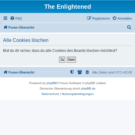
The Enlightened
FAQ
Registrieren
Anmelden
S
Foren-Übersicht
u
Alle Cookies löschen
c
h
Bist du dir sicher, dass du alle Cookies des Boards löschen möchtest?
e
Foren-Übersicht
Alle Zeiten sind
UTC+02:00
Powered by
phpBB
® Forum Software © phpBB Limited
Deutsche Übersetzung durch
phpBB.de
Datenschutz
|
Nutzungsbedingungen