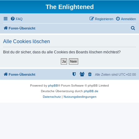
The Enlightened
FAQ
Registrieren
Anmelden
S
Foren-Übersicht
u
Alle Cookies löschen
c
h
Bist du dir sicher, dass du alle Cookies des Boards löschen möchtest?
e
Foren-Übersicht
Alle Zeiten sind
UTC+02:00
Powered by
phpBB
® Forum Software © phpBB Limited
Deutsche Übersetzung durch
phpBB.de
Datenschutz
|
Nutzungsbedingungen