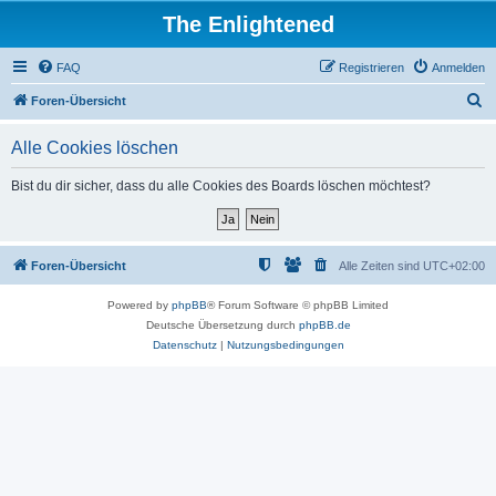
The Enlightened
FAQ
Registrieren
Anmelden
S
Foren-Übersicht
u
Alle Cookies löschen
c
h
Bist du dir sicher, dass du alle Cookies des Boards löschen möchtest?
e
Foren-Übersicht
Alle Zeiten sind
UTC+02:00
Powered by
phpBB
® Forum Software © phpBB Limited
Deutsche Übersetzung durch
phpBB.de
Datenschutz
|
Nutzungsbedingungen