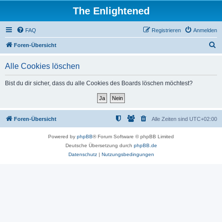
The Enlightened
FAQ
Registrieren
Anmelden
S
Foren-Übersicht
u
Alle Cookies löschen
c
h
Bist du dir sicher, dass du alle Cookies des Boards löschen möchtest?
e
Foren-Übersicht
Alle Zeiten sind
UTC+02:00
Powered by
phpBB
® Forum Software © phpBB Limited
Deutsche Übersetzung durch
phpBB.de
Datenschutz
|
Nutzungsbedingungen