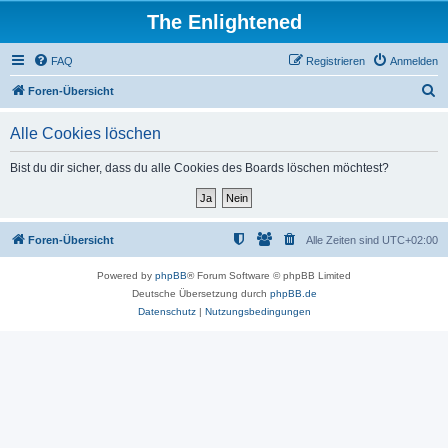
The Enlightened
FAQ
Registrieren
Anmelden
S
Foren-Übersicht
u
Alle Cookies löschen
c
h
Bist du dir sicher, dass du alle Cookies des Boards löschen möchtest?
e
Foren-Übersicht
Alle Zeiten sind
UTC+02:00
Powered by
phpBB
® Forum Software © phpBB Limited
Deutsche Übersetzung durch
phpBB.de
Datenschutz
|
Nutzungsbedingungen