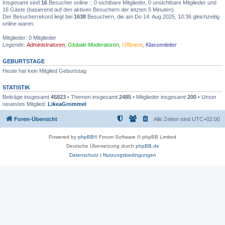
Insgesamt sind
16
Besucher online :: 0 sichtbare Mitglieder, 0 unsichtbare Mitglieder und
16 Gäste (basierend auf den aktiven Besuchern der letzten 5 Minuten)
Der Besucherrekord liegt bei
1638
Besuchern, die am Do 14. Aug 2025, 10:36 gleichzeitig
online waren.
Mitglieder: 0 Mitglieder
Legende:
Administratoren
,
Globale Moderatoren
,
Offiziere
,
Klassenleiter
GEBURTSTAGE
Heute hat kein Mitglied Geburtstag
STATISTIK
Beiträge insgesamt
45823
• Themen insgesamt
2485
• Mitglieder insgesamt
200
• Unser
neuestes Mitglied:
LikeaGrommel
Foren-Übersicht
Alle Zeiten sind
UTC+02:00
Powered by
phpBB
® Forum Software © phpBB Limited
Deutsche Übersetzung durch
phpBB.de
Datenschutz
|
Nutzungsbedingungen