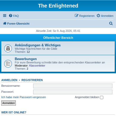
The Enlightened
FAQ
Registrieren
Anmelden
S
Foren-Übersicht
u
Aktuelle Zeit: So 9. Aug 2026, 05:41
c
Öffentlicher Bereich
h
Ankündigungen & Wichtiges
e
Wichtige Nachrichten für die Gilde
Themen:
12
Bewerbungen
Für eure Bewerbung schreibt bitte den entsprechenden Klassenleiter an
Moderator:
Klassenleiter
Themen:
2
ANMELDEN
•
REGISTRIEREN
Benutzername:
Passwort:
Ich habe mein Passwort vergessen
Angemeldet bleiben
WER IST ONLINE?