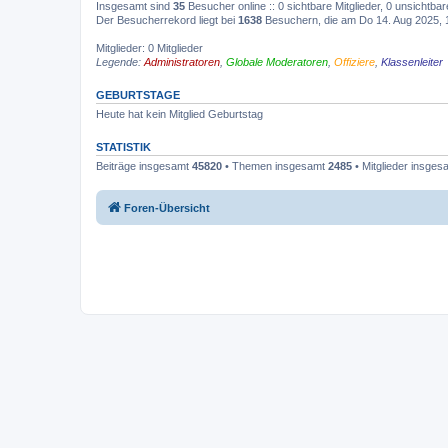
Insgesamt sind
35
Besucher online :: 0 sichtbare Mitglieder, 0 unsichtba
Der Besucherrekord liegt bei
1638
Besuchern, die am Do 14. Aug 2025, 10
Mitglieder: 0 Mitglieder
Legende:
Administratoren
,
Globale Moderatoren
,
Offiziere
,
Klassenleiter
GEBURTSTAGE
Heute hat kein Mitglied Geburtstag
STATISTIK
Beiträge insgesamt
45820
• Themen insgesamt
2485
• Mitglieder insge
Foren-Übersicht