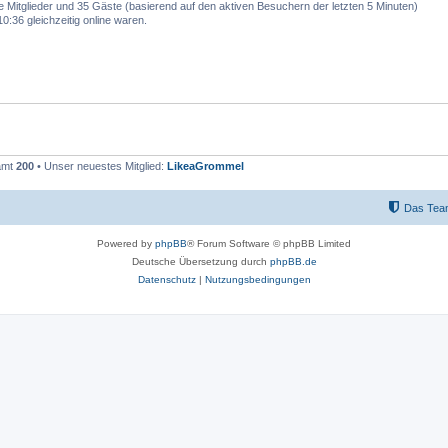
re Mitglieder und 35 Gäste (basierend auf den aktiven Besuchern der letzten 5 Minuten)
:36 gleichzeitig online waren.
samt
200
• Unser neuestes Mitglied:
LikeaGrommel
Das Tea
Powered by
phpBB
® Forum Software © phpBB Limited
Deutsche Übersetzung durch
phpBB.de
Datenschutz
|
Nutzungsbedingungen