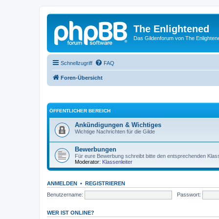
The Enlightened
Das Gildenforum von The Enlighten
Schnellzugriff
FAQ
Foren-Übersicht
ÖFFENTLICHER BEREICH
Ankündigungen & Wichtiges
Wichtige Nachrichten für die Gilde
Bewerbungen
Für eure Bewerbung schreibt bitte den entsprechenden Klass
Moderator:
Klassenleiter
ANMELDEN
•
REGISTRIEREN
Benutzername:
Passwort:
WER IST ONLINE?