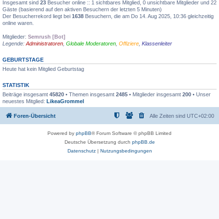
Insgesamt sind
23
Besucher online :: 1 sichtbares Mitglied, 0 unsichtbare Mitglieder und 22
Gäste (basierend auf den aktiven Besuchern der letzten 5 Minuten)
Der Besucherrekord liegt bei
1638
Besuchern, die am Do 14. Aug 2025, 10:36 gleichzeitig
online waren.
Mitglieder:
Semrush [Bot]
Legende:
Administratoren
,
Globale Moderatoren
,
Offiziere
,
Klassenleiter
GEBURTSTAGE
Heute hat kein Mitglied Geburtstag
STATISTIK
Beiträge insgesamt
45820
• Themen insgesamt
2485
• Mitglieder insgesamt
200
• Unser
neuestes Mitglied:
LikeaGrommel
Foren-Übersicht
Alle Zeiten sind
UTC+02:00
Powered by
phpBB
® Forum Software © phpBB Limited
Deutsche Übersetzung durch
phpBB.de
Datenschutz
|
Nutzungsbedingungen