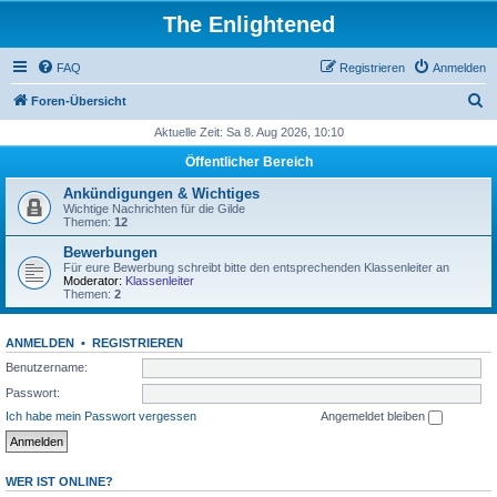
The Enlightened
FAQ
Registrieren
Anmelden
S
Foren-Übersicht
u
Aktuelle Zeit: Sa 8. Aug 2026, 10:10
c
Öffentlicher Bereich
h
Ankündigungen & Wichtiges
e
Wichtige Nachrichten für die Gilde
Themen:
12
Bewerbungen
Für eure Bewerbung schreibt bitte den entsprechenden Klassenleiter an
Moderator:
Klassenleiter
Themen:
2
ANMELDEN
•
REGISTRIEREN
Benutzername:
Passwort:
Ich habe mein Passwort vergessen
Angemeldet bleiben
WER IST ONLINE?