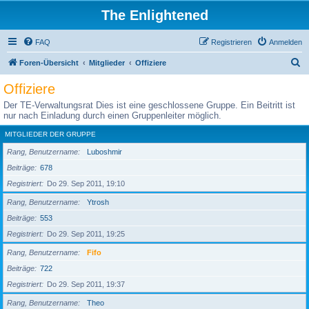
The Enlightened
FAQ
Registrieren
Anmelden
S
Foren-Übersicht
Mitglieder
Offiziere
u
Offiziere
c
Der TE-Verwaltungsrat Dies ist eine geschlossene Gruppe. Ein Beitritt ist
h
nur nach Einladung durch einen Gruppenleiter möglich.
e
MITGLIEDER DER GRUPPE
Rang, Benutzername
Luboshmir
Beiträge
678
Registriert
Do 29. Sep 2011, 19:10
Rang, Benutzername
Ytrosh
Beiträge
553
Registriert
Do 29. Sep 2011, 19:25
Rang, Benutzername
Fifo
Beiträge
722
Registriert
Do 29. Sep 2011, 19:37
Rang, Benutzername
Theo