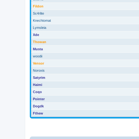
Fildon
Sc4rlite
Knechtomat
Lymsleia
Xde
Thowan
Musta
woodii
Vensor
Noroxis
Satyrim
Haimi
Coqo
Pointer
Dogdk
Fthew