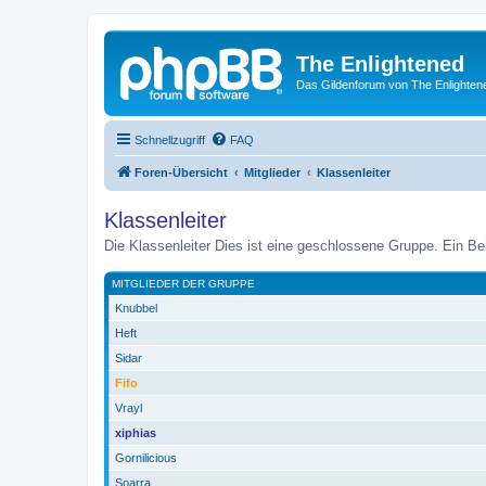
The Enlightened
Das Gildenforum von The Enlighten
Schnellzugriff
FAQ
Foren-Übersicht
Mitglieder
Klassenleiter
Klassenleiter
Die Klassenleiter Dies ist eine geschlossene Gruppe. Ein Bei
MITGLIEDER DER GRUPPE
Knubbel
Heft
Sidar
Fifo
Vrayl
xiphias
Gornilicious
Soarra