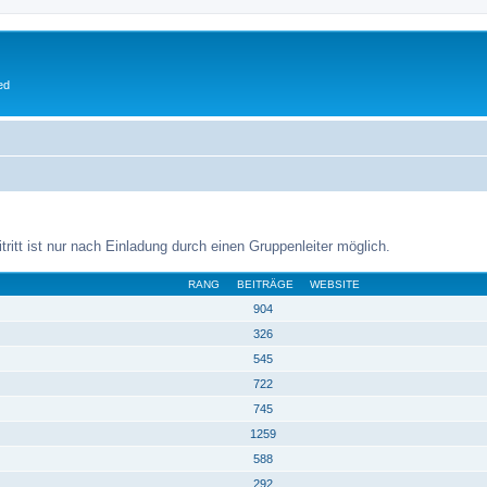
ed
tritt ist nur nach Einladung durch einen Gruppenleiter möglich.
RANG
BEITRÄGE
WEBSITE
904
326
545
722
745
1259
588
292