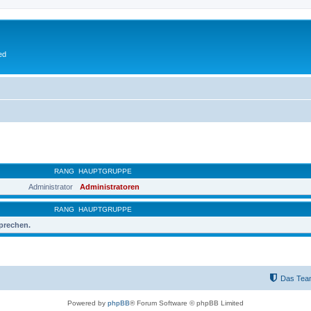
ed
RANG
HAUPTGRUPPE
Administrator
Administratoren
RANG
HAUPTGRUPPE
sprechen.
Das Tea
Powered by
phpBB
® Forum Software © phpBB Limited