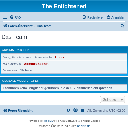
The Enlightened
FAQ
Registrieren
Anmelden
S
Foren-Übersicht
Das Team
u
Das Team
c
h
ADMINISTRATOREN
e
Rang, Benutzername
Administrator
Amras
Hauptgruppe
Administratoren
Moderator
Alle Foren
GLOBALE MODERATOREN
Es wurden keine Mitglieder gefunden, die den Suchkriterien entsprechen.
Gehe zu
Foren-Übersicht
Alle Zeiten sind
UTC+02:00
Powered by
phpBB
® Forum Software © phpBB Limited
Deutsche Übersetzung durch
phpBB.de