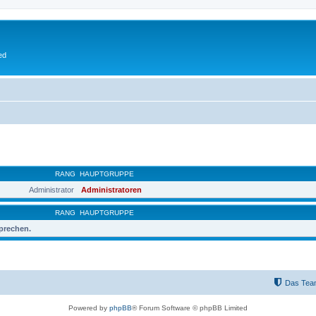
ed
RANG
HAUPTGRUPPE
Administrator
Administratoren
RANG
HAUPTGRUPPE
sprechen.
Das Tea
Powered by
phpBB
® Forum Software © phpBB Limited