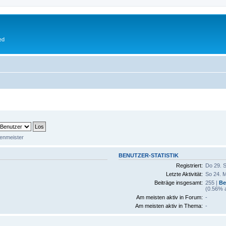
ed
enmeister
BENUTZER-STATISTIK
Registriert:
Do 29. S
Letzte Aktivität:
So 24. M
Beiträge insgesamt:
255 |
Be
(0.56% a
Am meisten aktiv in Forum:
-
Am meisten aktiv in Thema:
-