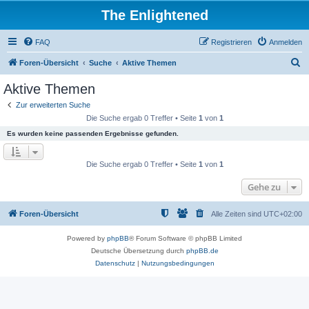
The Enlightened
FAQ
Registrieren
Anmelden
S
Foren-Übersicht
Suche
Aktive Themen
u
Aktive Themen
c
Zur erweiterten Suche
h
Die Suche ergab 0 Treffer • Seite
1
von
1
e
Es wurden keine passenden Ergebnisse gefunden.
Die Suche ergab 0 Treffer • Seite
1
von
1
Gehe zu
Foren-Übersicht
Alle Zeiten sind
UTC+02:00
Powered by
phpBB
® Forum Software © phpBB Limited
Deutsche Übersetzung durch
phpBB.de
Datenschutz
|
Nutzungsbedingungen