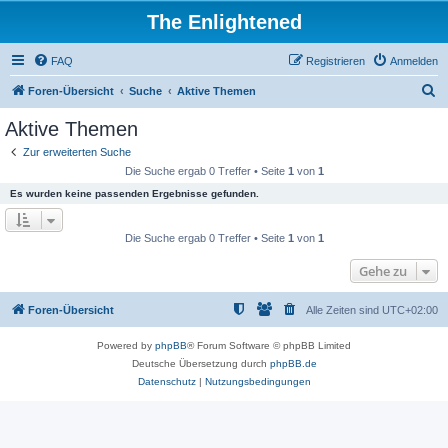
The Enlightened
FAQ
Registrieren
Anmelden
S
Foren-Übersicht
Suche
Aktive Themen
u
Aktive Themen
c
Zur erweiterten Suche
h
Die Suche ergab 0 Treffer • Seite
1
von
1
e
Es wurden keine passenden Ergebnisse gefunden.
Die Suche ergab 0 Treffer • Seite
1
von
1
Gehe zu
Foren-Übersicht
Alle Zeiten sind
UTC+02:00
Powered by
phpBB
® Forum Software © phpBB Limited
Deutsche Übersetzung durch
phpBB.de
Datenschutz
|
Nutzungsbedingungen