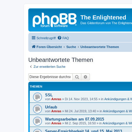
The Enlightened
Das Gildenforum von The Enlighten
Schnellzugriff
FAQ
Foren-Übersicht
Suche
Unbeantwortete Themen
Unbeantwortete Themen
Zur erweiterten Suche
Suche
Erweiterte Suche
THEMEN
SSL
von
Amras
»
Di 14. Nov 2023, 14:55
» in
Ankündigungen & W
Urlaub
von
Amras
»
Mi 24. Jul 2019, 13:40
» in
Ankündigungen & Wi
Wartungsarbeiten am 07.09.2015
von
Amras
»
Mi 2. Sep 2015, 16:50
» in
Ankündigungen & Wi
Server-Erreichbarkeit 14. und 15. Mai 2013