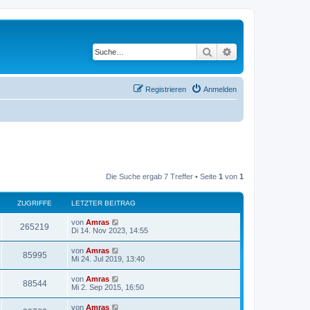
Suche
Erweiterte Suche
Registrieren
Anmelden
Die Suche ergab 7 Treffer • Seite
1
von
1
ZUGRIFFE
LETZTER BEITRAG
L
von
Amras
Z
265219
e
Di 14. Nov 2023, 14:55
t
u
z
L
von
Amras
Z
85995
t
e
Mi 24. Jul 2019, 13:40
g
e
t
r
u
z
L
von
Amras
r
B
Z
88544
t
e
Mi 2. Sep 2015, 16:50
e
g
e
t
i
i
r
u
z
t
L
von
Amras
r
B