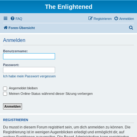
The Enlightened
FAQ
Registrieren
Anmelden
S
Foren-Übersicht
u
Anmelden
c
h
Benutzername:
e
Passwort:
Ich habe mein Passwort vergessen
Angemeldet bleiben
Meinen Online-Status während dieser Sitzung verbergen
REGISTRIEREN
Du musst in diesem Forum registriert sein, um dich anmelden zu können. Die
Registrierung ist in wenigen Augenblicken erledigt und ermöglicht dir, auf
weitere Funktionen zuzugreifen. Die Board-Administration kann registrierten