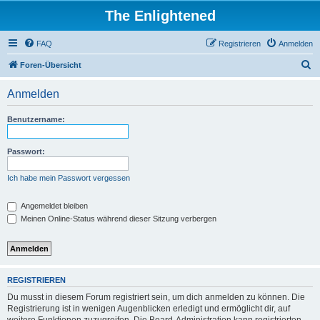
The Enlightened
FAQ
Registrieren
Anmelden
S
Foren-Übersicht
u
Anmelden
c
h
Benutzername:
e
Passwort:
Ich habe mein Passwort vergessen
Angemeldet bleiben
Meinen Online-Status während dieser Sitzung verbergen
REGISTRIEREN
Du musst in diesem Forum registriert sein, um dich anmelden zu können. Die
Registrierung ist in wenigen Augenblicken erledigt und ermöglicht dir, auf
weitere Funktionen zuzugreifen. Die Board-Administration kann registrierten