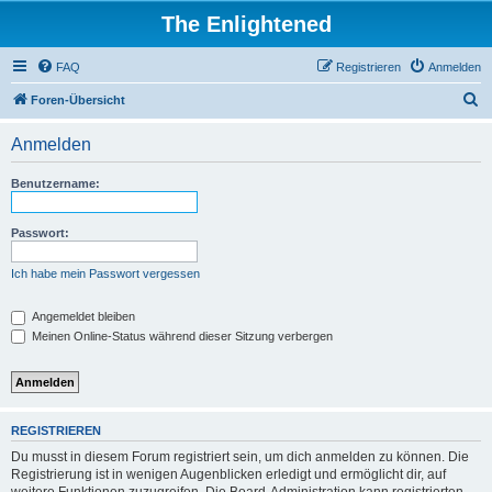
The Enlightened
FAQ
Registrieren
Anmelden
S
Foren-Übersicht
u
Anmelden
c
h
Benutzername:
e
Passwort:
Ich habe mein Passwort vergessen
Angemeldet bleiben
Meinen Online-Status während dieser Sitzung verbergen
REGISTRIEREN
Du musst in diesem Forum registriert sein, um dich anmelden zu können. Die
Registrierung ist in wenigen Augenblicken erledigt und ermöglicht dir, auf
weitere Funktionen zuzugreifen. Die Board-Administration kann registrierten