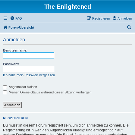
The Enlightened
FAQ
Registrieren
Anmelden
S
Foren-Übersicht
u
Anmelden
c
h
Benutzername:
e
Passwort:
Ich habe mein Passwort vergessen
Angemeldet bleiben
Meinen Online-Status während dieser Sitzung verbergen
REGISTRIEREN
Du musst in diesem Forum registriert sein, um dich anmelden zu können. Die
Registrierung ist in wenigen Augenblicken erledigt und ermöglicht dir, auf
weitere Funktionen zuzugreifen. Die Board-Administration kann registrierten