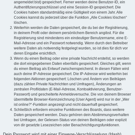
angemeldet bist) gespeichert. Ferner werden deine Benutzer-ID, ein
Authentifizierungsschlüssel und eine Session-ID gespeichert. Die
Cookies haben standardmäßig eine Gültigkeit von einem Jahr. Alle
Cookies kannst du jederzeit über die Funktion „Alle Cookies löschen“
löschen.
Weiterhin werden die Daten gespeichert, die du bei der Registrierung,
in deinem Profil oder deinem persönlichem Bereich angibst. Für die
Registrierung sind mindestens ein eindeutiger Benutzername, eine E-
Mail-Adresse und ein Passwort notwendig. Wenn durch den Betreiber
weitere Daten als notwendig festgelegt wurden, so ist dies für dich vor
deren Eingabe ersichtlich.
Wenn du einen Beitrag oder eine private Nachricht erstellst, so werden
die dort eingegebenen Daten ebenfalls gespeichert. Gleiches gilt, wenn
du einen Beitrag als Entwurf zwischenspeicherst. In diesen Fällen wird
auch deine IP-Adresse gespeichert. Die IP-Adresse wird weiterhin bei
folgenden Aktionen gespeichert: Löschen und Ändern von Beiträgen
(dazu zählen Private Nachrichten und Umfragen), Änderungen an
zentralen Profildaten (E-Mail-Adresse, Kontoaktivierung, Benutzer-
Passwort) und gescheiterte Anmeldeversuche. Die von deinem Browser
übermittelte Browser-Kennzeichnung (User Agent) wird nur in der „Wer
ist online?“-Funktion angezeigt und nicht dauerhaft gespeichert.
Schließlich erfordern einzelne Funktionen des Boards, dass weitere
Daten gespeichert werden. Dazu gehören dein Abstimmungsverhalten
bei Umfragen, der Gelesen-Status von deinen Beiträgen oder explizit
von dir gesetzte Lesezeichen oder Benachrichtigungsfunktionen.
Dein Passwort wird mit einer Einwege-Verschlüsselung (Hash)