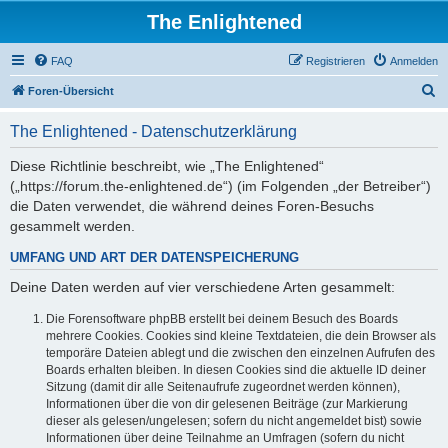
The Enlightened
FAQ
Registrieren
Anmelden
S
Foren-Übersicht
u
The Enlightened - Datenschutzerklärung
c
h
Diese Richtlinie beschreibt, wie „The Enlightened“
(„https://forum.the-enlightened.de“) (im Folgenden „der Betreiber“)
e
die Daten verwendet, die während deines Foren-Besuchs
gesammelt werden.
UMFANG UND ART DER DATENSPEICHERUNG
Deine Daten werden auf vier verschiedene Arten gesammelt:
Die Forensoftware phpBB erstellt bei deinem Besuch des Boards
mehrere Cookies. Cookies sind kleine Textdateien, die dein Browser als
temporäre Dateien ablegt und die zwischen den einzelnen Aufrufen des
Boards erhalten bleiben. In diesen Cookies sind die aktuelle ID deiner
Sitzung (damit dir alle Seitenaufrufe zugeordnet werden können),
Informationen über die von dir gelesenen Beiträge (zur Markierung
dieser als gelesen/ungelesen; sofern du nicht angemeldet bist) sowie
Informationen über deine Teilnahme an Umfragen (sofern du nicht