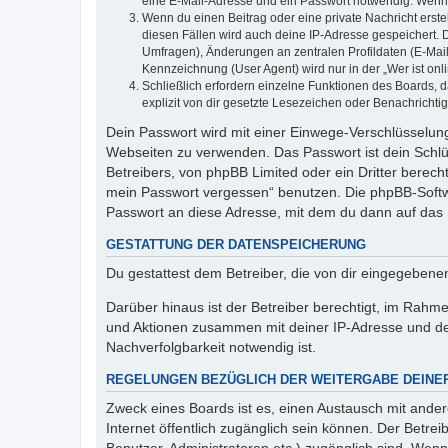
eine E-Mail-Adresse und ein Passwort notwendig. Wenn du
Wenn du einen Beitrag oder eine private Nachricht erste
diesen Fällen wird auch deine IP-Adresse gespeichert. 
Umfragen), Änderungen an zentralen Profildaten (E-Mai
Kennzeichnung (User Agent) wird nur in der „Wer ist onl
Schließlich erfordern einzelne Funktionen des Boards,
explizit von dir gesetzte Lesezeichen oder Benachrichti
Dein Passwort wird mit einer Einwege-Verschlüsselung 
Webseiten zu verwenden. Das Passwort ist dein Schlü
Betreibers, von phpBB Limited oder ein Dritter berec
mein Passwort vergessen“ benutzen. Die phpBB-Softw
Passwort an diese Adresse, mit dem du dann auf das 
GESTATTUNG DER DATENSPEICHERUNG
Du gestattest dem Betreiber, die von dir eingegeben
Darüber hinaus ist der Betreiber berechtigt, im Rahm
und Aktionen zusammen mit deiner IP-Adresse und de
Nachverfolgbarkeit notwendig ist.
REGELUNGEN BEZÜGLICH DER WEITERGABE DEINE
Zweck eines Boards ist es, einen Austausch mit andere
Internet öffentlich zugänglich sein können. Der Betrei