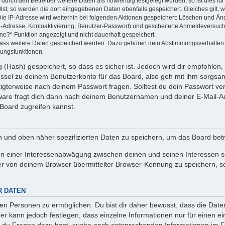
rch den Betreiber weitere Daten als notwendig festgelegt wurden, so ist dies für 
llst, so werden die dort eingegebenen Daten ebenfalls gespeichert. Gleiches gilt, 
Die IP-Adresse wird weiterhin bei folgenden Aktionen gespeichert: Löschen und Än
l-Adresse, Kontoaktivierung, Benutzer-Passwort) und gescheiterte Anmeldeversuch
ine?“-Funktion angezeigt und nicht dauerhaft gespeichert.
 dass weitere Daten gespeichert werden. Dazu gehören dein Abstimmungsverhalten
gungsfunktionen.
(Hash) gespeichert, so dass es sicher ist. Jedoch wird dir empfohlen, 
ssel zu deinem Benutzerkonto für das Board, also geh mit ihm sorgsam
htigterweise nach deinem Passwort fragen. Solltest du dein Passwort v
are fragt dich dann nach deinem Benutzernamen und deiner E-Mail-Ad
Board zugreifen kannst.
en und oben näher spezifizierten Daten zu speichern, um das Board bet
en einer Interessenabwägung zwischen deinen und seinen Interessen sow
r von deinem Browser übermittelter Browser-Kennung zu speichern, so
R DATEN
n Personen zu ermöglichen. Du bist dir daher bewusst, dass die Daten d
ber kann jedoch festlegen, dass einzelne Informationen nur für einen ei