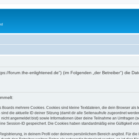
ed
https://forum.the-enlightened.de“) (im Folgenden „der Betreiber“) die
ammelt:
s Boards mehrere Cookies. Cookies sind kleine Textdateien, die dein Browser als
 sind die aktuelle ID deiner Sitzung (damit dir alle Seitenaufrufe zugeordnet werd
u nicht angemeldet bist) sowie Informationen über deine Teilnahme an Umfragen (s
eine Session-ID gespeichert. Die Cookies haben standardmäßig eine Gültigkeit von 
Registrierung, in deinem Profil oder deinem persönlichem Bereich angibst. Für di