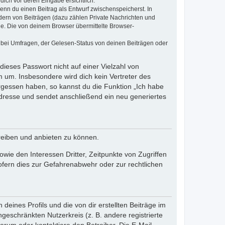
dich vor deren Eingabe ersichtlich.
wenn du einen Beitrag als Entwurf zwischenspeicherst. In
dern von Beiträgen (dazu zählen Private Nachrichten und
e. Die von deinem Browser übermittelte Browser-
 bei Umfragen, der Gelesen-Status von deinen Beiträgen oder
dieses Passwort nicht auf einer Vielzahl von
 um. Insbesondere wird dich kein Vertreter des
ergessen haben, so kannst du die Funktion „Ich habe
resse und sendet anschließend ein neu generiertes
reiben und anbieten zu können.
ie den Interessen Dritter, Zeitpunkte von Zugriffen
fern dies zur Gefahrenabwehr oder zur rechtlichen
eines Profils und die von dir erstellten Beiträge im
ngeschränkten Nutzerkreis (z. B. andere registrierte