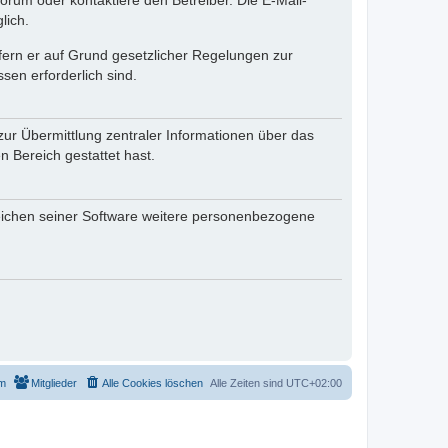
rum oder kontaktiere den Betreiber. Die E-Mail-
lich.
ofern er auf Grund gesetzlicher Regelungen zur
sen erforderlich sind.
zur Übermittlung zentraler Informationen über das
n Bereich gestattet hast.
reichen seiner Software weitere personenbezogene
m
Mitglieder
Alle Cookies löschen
Alle Zeiten sind
UTC+02:00