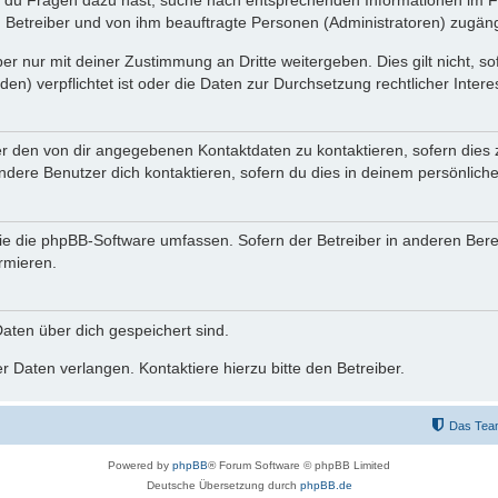
n du Fragen dazu hast, suche nach entsprechenden Informationen im Fo
n Betreiber und von ihm beauftragte Personen (Administratoren) zugäng
r nur mit deiner Zustimmung an Dritte weitergeben. Dies gilt nicht, s
n) verpflichtet ist oder die Daten zur Durchsetzung rechtlicher Interes
er den von dir angegebenen Kontaktdaten zu kontaktieren, sofern dies 
andere Benutzer dich kontaktieren, sofern du dies in deinem persönliche
, die die phpBB-Software umfassen. Sofern der Betreiber in anderen Be
ormieren.
 Daten über dich gespeichert sind.
 Daten verlangen. Kontaktiere hierzu bitte den Betreiber.
Das Tea
Powered by
phpBB
® Forum Software © phpBB Limited
Deutsche Übersetzung durch
phpBB.de