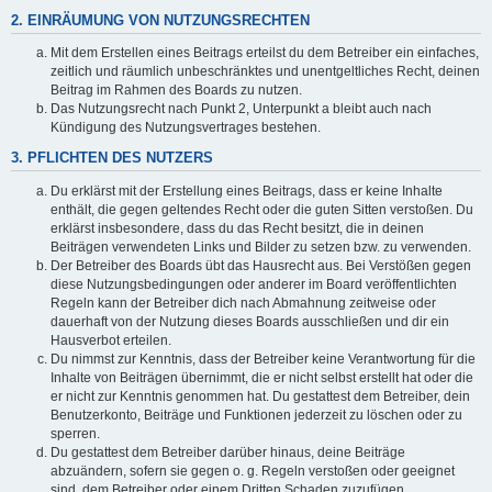
2. EINRÄUMUNG VON NUTZUNGSRECHTEN
Mit dem Erstellen eines Beitrags erteilst du dem Betreiber ein einfaches,
zeitlich und räumlich unbeschränktes und unentgeltliches Recht, deinen
Beitrag im Rahmen des Boards zu nutzen.
Das Nutzungsrecht nach Punkt 2, Unterpunkt a bleibt auch nach
Kündigung des Nutzungsvertrages bestehen.
3. PFLICHTEN DES NUTZERS
Du erklärst mit der Erstellung eines Beitrags, dass er keine Inhalte
enthält, die gegen geltendes Recht oder die guten Sitten verstoßen. Du
erklärst insbesondere, dass du das Recht besitzt, die in deinen
Beiträgen verwendeten Links und Bilder zu setzen bzw. zu verwenden.
Der Betreiber des Boards übt das Hausrecht aus. Bei Verstößen gegen
diese Nutzungsbedingungen oder anderer im Board veröffentlichten
Regeln kann der Betreiber dich nach Abmahnung zeitweise oder
dauerhaft von der Nutzung dieses Boards ausschließen und dir ein
Hausverbot erteilen.
Du nimmst zur Kenntnis, dass der Betreiber keine Verantwortung für die
Inhalte von Beiträgen übernimmt, die er nicht selbst erstellt hat oder die
er nicht zur Kenntnis genommen hat. Du gestattest dem Betreiber, dein
Benutzerkonto, Beiträge und Funktionen jederzeit zu löschen oder zu
sperren.
Du gestattest dem Betreiber darüber hinaus, deine Beiträge
abzuändern, sofern sie gegen o. g. Regeln verstoßen oder geeignet
sind, dem Betreiber oder einem Dritten Schaden zuzufügen.