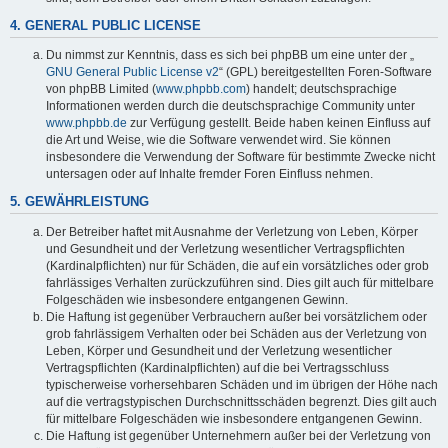
4. GENERAL PUBLIC LICENSE
Du nimmst zur Kenntnis, dass es sich bei phpBB um eine unter der „
GNU General Public License v2
“ (GPL) bereitgestellten Foren-Software
von phpBB Limited (
www.phpbb.com
) handelt; deutschsprachige
Informationen werden durch die deutschsprachige Community unter
www.phpbb.de
zur Verfügung gestellt. Beide haben keinen Einfluss auf
die Art und Weise, wie die Software verwendet wird. Sie können
insbesondere die Verwendung der Software für bestimmte Zwecke nicht
untersagen oder auf Inhalte fremder Foren Einfluss nehmen.
5. GEWÄHRLEISTUNG
Der Betreiber haftet mit Ausnahme der Verletzung von Leben, Körper
und Gesundheit und der Verletzung wesentlicher Vertragspflichten
(Kardinalpflichten) nur für Schäden, die auf ein vorsätzliches oder grob
fahrlässiges Verhalten zurückzuführen sind. Dies gilt auch für mittelbare
Folgeschäden wie insbesondere entgangenen Gewinn.
Die Haftung ist gegenüber Verbrauchern außer bei vorsätzlichem oder
grob fahrlässigem Verhalten oder bei Schäden aus der Verletzung von
Leben, Körper und Gesundheit und der Verletzung wesentlicher
Vertragspflichten (Kardinalpflichten) auf die bei Vertragsschluss
typischerweise vorhersehbaren Schäden und im übrigen der Höhe nach
auf die vertragstypischen Durchschnittsschäden begrenzt. Dies gilt auch
für mittelbare Folgeschäden wie insbesondere entgangenen Gewinn.
Die Haftung ist gegenüber Unternehmern außer bei der Verletzung von