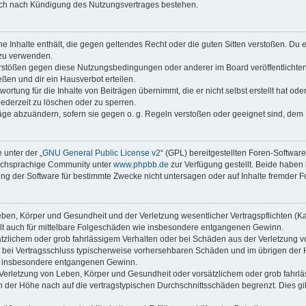
auch nach Kündigung des Nutzungsvertrages bestehen.
ine Inhalte enthält, die gegen geltendes Recht oder die guten Sitten verstoßen. Du 
 zu verwenden.
erstößen gegen diese Nutzungsbedingungen oder anderer im Board veröffentlichte
ßen und dir ein Hausverbot erteilen.
ortung für die Inhalte von Beiträgen übernimmt, die er nicht selbst erstellt hat od
jederzeit zu löschen oder zu sperren.
räge abzuändern, sofern sie gegen o. g. Regeln verstoßen oder geeignet sind, dem
 unter der „
GNU General Public License v2
“ (GPL) bereitgestellten Foren-Softwar
tschsprachige Community unter
www.phpbb.de
zur Verfügung gestellt. Beide haben 
g der Software für bestimmte Zwecke nicht untersagen oder auf Inhalte fremder F
ben, Körper und Gesundheit und der Verletzung wesentlicher Vertragspflichten (Kard
gilt auch für mittelbare Folgeschäden wie insbesondere entgangenen Gewinn.
ätzlichem oder grob fahrlässigem Verhalten oder bei Schäden aus der Verletzung 
 die bei Vertragsschluss typischerweise vorhersehbaren Schäden und im übrigen de
wie insbesondere entgangenen Gewinn.
erletzung von Leben, Körper und Gesundheit oder vorsätzlichem oder grob fahrläs
der Höhe nach auf die vertragstypischen Durchschnittsschäden begrenzt. Dies gi