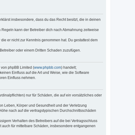
erklärst insbesondere, dass du das Recht besitzt, die in deinen
n Regeln kann der Betreiber dich nach Abmahnung zeitweise
er die er nicht zur Kenntnis genommen hat. Du gestattest dem
 Betreiber oder einem Dritten Schaden zuzufügen.
e von phpBB Limited (
www.phpbb.com
) handelt;
keinen Einfluss auf die Art und Weise, wie die Software
oren Einfluss nehmen.
inalpflichten) nur für Schäden, die auf ein vorsätzliches oder
von Leben, Körper und Gesundheit und der Verletzung
r Höhe nach auf die vertragstypischen Durchschnittsschäden
sigem Verhalten des Betreibers auf die bei Vertragsschluss
lt auch für mittelbare Schäden, insbesondere entgangenen