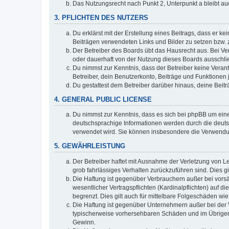
Das Nutzungsrecht nach Punkt 2, Unterpunkt a bleibt 
3. PFLICHTEN DES NUTZERS
Du erklärst mit der Erstellung eines Beitrags, dass er ke
Beiträgen verwendeten Links und Bilder zu setzen bzw.
Der Betreiber des Boards übt das Hausrecht aus. Bei V
oder dauerhaft von der Nutzung dieses Boards ausschlie
Du nimmst zur Kenntnis, dass der Betreiber keine Verantw
Betreiber, dein Benutzerkonto, Beiträge und Funktionen 
Du gestattest dem Betreiber darüber hinaus, deine Beit
4. GENERAL PUBLIC LICENSE
Du nimmst zur Kenntnis, dass es sich bei phpBB um eine
deutschsprachige Informationen werden durch die deu
verwendet wird. Sie können insbesondere die Verwendun
5. GEWÄHRLEISTUNG
Der Betreiber haftet mit Ausnahme der Verletzung von Le
grob fahrlässiges Verhalten zurückzuführen sind. Dies 
Die Haftung ist gegenüber Verbrauchern außer bei vors
wesentlicher Vertragspflichten (Kardinalpflichten) auf
begrenzt. Dies gilt auch für mittelbare Folgeschäden 
Die Haftung ist gegenüber Unternehmern außer bei der V
typischerweise vorhersehbaren Schäden und im Übrigen 
Gewinn.