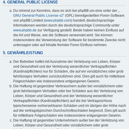
4. GENERAL PUBLIC LICENSE
Du nimmst zur Kenntnis, dass es sich bei phpBB um eine unter der „
GNU General Public License v2
“ (GPL) bereitgestellten Foren-Software
von phpBB Limited (
www.phpbb.com
) handelt; deutschsprachige
Informationen werden durch die deutschsprachige Community unter
www.phpbb.de
zur Verfügung gestellt. Beide haben keinen Einfluss auf
die Art und Weise, wie die Software verwendet wird. Sie können
insbesondere die Verwendung der Software für bestimmte Zwecke nicht
untersagen oder auf Inhalte fremder Foren Einfluss nehmen.
5. GEWÄHRLEISTUNG
Der Betreiber haftet mit Ausnahme der Verletzung von Leben, Körper
und Gesundheit und der Verletzung wesentlicher Vertragspflichten
(Kardinalpflichten) nur für Schäden, die auf ein vorsätzliches oder grob
fahrlässiges Verhalten zurückzuführen sind. Dies gilt auch für mittelbare
Folgeschäden wie insbesondere entgangenen Gewinn.
Die Haftung ist gegenüber Verbrauchern außer bei vorsätzlichem oder
grob fahrlässigem Verhalten oder bei Schäden aus der Verletzung von
Leben, Körper und Gesundheit und der Verletzung wesentlicher
Vertragspflichten (Kardinalpflichten) auf die bei Vertragsschluss
typischerweise vorhersehbaren Schäden und im übrigen der Höhe nach
auf die vertragstypischen Durchschnittsschäden begrenzt. Dies gilt auch
für mittelbare Folgeschäden wie insbesondere entgangenen Gewinn.
Die Haftung ist gegenüber Unternehmern außer bei der Verletzung von
Leben, Körper und Gesundheit oder vorsätzlichem oder grob