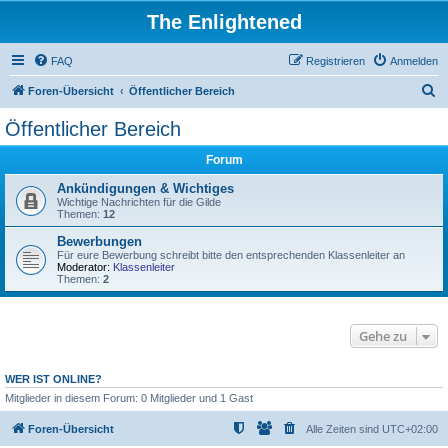
The Enlightened
FAQ
Registrieren
Anmelden
S
Foren-Übersicht
Öffentlicher Bereich
u
Öffentlicher Bereich
c
Forum
h
e
Ankündigungen & Wichtiges
Wichtige Nachrichten für die Gilde
Themen:
12
Bewerbungen
Für eure Bewerbung schreibt bitte den entsprechenden Klassenleiter an
Moderator:
Klassenleiter
Themen:
2
Gehe zu
WER IST ONLINE?
Mitglieder in diesem Forum: 0 Mitglieder und 1 Gast
Foren-Übersicht
Alle Zeiten sind
UTC+02:00