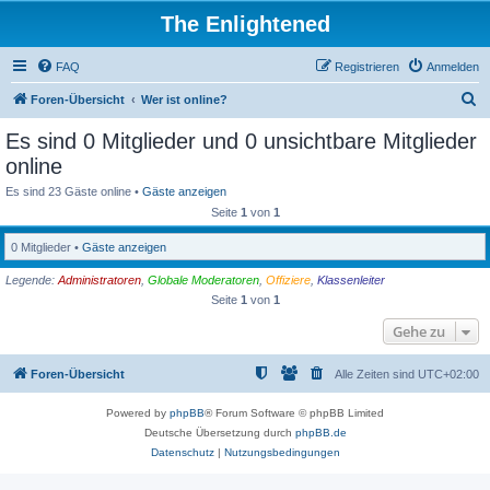
The Enlightened
FAQ
Registrieren
Anmelden
S
Foren-Übersicht
Wer ist online?
u
Es sind 0 Mitglieder und 0 unsichtbare Mitglieder
c
online
h
Es sind 23 Gäste online •
Gäste anzeigen
e
Seite
1
von
1
0 Mitglieder •
Gäste anzeigen
Legende:
Administratoren
,
Globale Moderatoren
,
Offiziere
,
Klassenleiter
Seite
1
von
1
Gehe zu
Foren-Übersicht
Alle Zeiten sind
UTC+02:00
Powered by
phpBB
® Forum Software © phpBB Limited
Deutsche Übersetzung durch
phpBB.de
Datenschutz
|
Nutzungsbedingungen