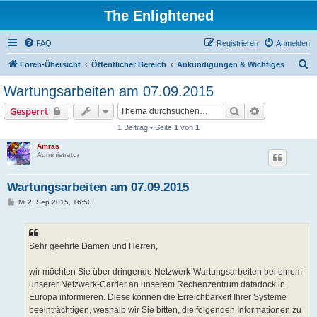
The Enlightened
FAQ
Registrieren
Anmelden
S
Foren-Übersicht
Öffentlicher Bereich
Ankündigungen & Wichtiges
u
Wartungsarbeiten am 07.09.2015
c
Suche
Erweiterte S
Gesperrt
h
1 Beitrag • Seite
1
von
1
e
Amras
Administrator
Wartungsarbeiten am 07.09.2015
B
Mi 2. Sep 2015, 16:50
e
i
t
r
a
Sehr geehrte Damen und Herren,
g
wir möchten Sie über dringende Netzwerk-Wartungsarbeiten bei einem
unserer Netzwerk-Carrier an unserem Rechenzentrum datadock in
Europa informieren. Diese können die Erreichbarkeit Ihrer Systeme
beeinträchtigen, weshalb wir Sie bitten, die folgenden Informationen zu